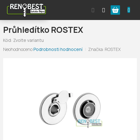
Přejít
Nákupní
na
obsah
košík
Průhledítko ROSTEX
Kód:
Zvolte variantu
Průměrné
Neohodnoceno
Podrobnosti hodnocení
Značka:
ROSTEX
hodnocení
produktu
je
0,0
z
5
hvězdiček.