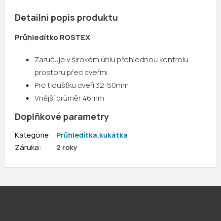
Detailní popis produktu
Průhledítko ROSTEX
Zaručuje v širokém úhlu přehlednou kontrolu
prostoru před dveřmi.
Pro tloušťku dveří 32-50mm
Vnější průměr 46mm
Doplňkové parametry
Kategorie
:
Průhledítka,kukátka
Záruka
:
2 roky
Odebírat newsletter