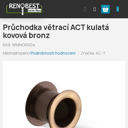
Přejít
Nákupní
na
obsah
košík
Průchodka větrací ACT kulatá
kovová bronz
Kód:
WMNO0004
Průměrné
Neohodnoceno
Podrobnosti hodnocení
Značka:
AC-T
hodnocení
produktu
je
0,0
z
5
hvězdiček.