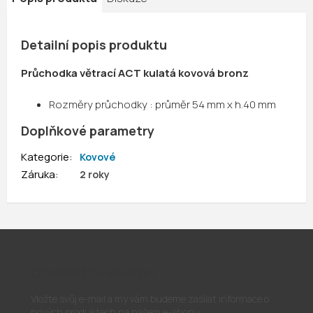
Detailní popis produktu
Průchodka větrací ACT kulatá kovová bronz
Rozměry průchodky : průměr 54 mm x h.40 mm
Doplňkové parametry
Kategorie
:
Kovové
Záruka
:
2 roky
Odebírat newsletter
Vložte svůj e-mail a my vám budeme zasílat informace o
nových produktech na našem e-shopu.