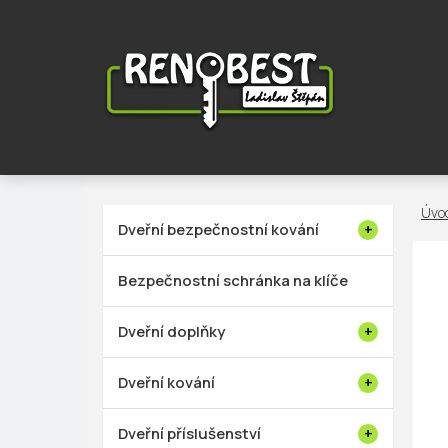
Přejít
na
obsah
P
Dveřní bezpečnostní kování
o
s
Bezpečnostní schránka na klíče
t
r
Dveřní doplňky
a
n
Dveřní kování
n
í
Dveřní příslušenství