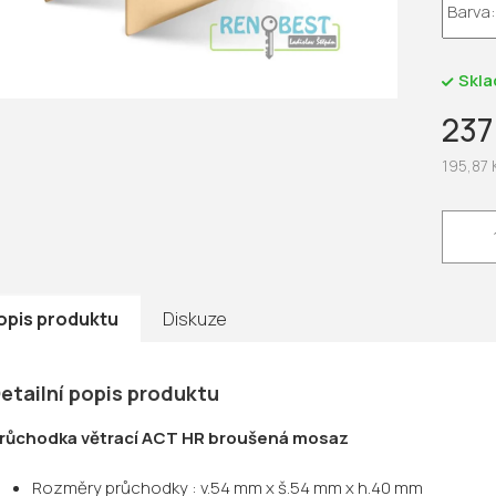
5
hvězdič
Skl
237
195,87 
Měrná
cena:
opis produktu
Diskuze
etailní popis produktu
růchodka větrací ACT HR broušená mosaz
Rozměry průchodky : v.54 mm x š.54 mm x h.40 mm