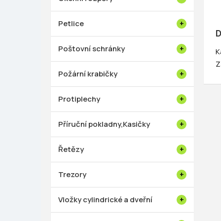
Petlice
D
Poštovní schránky
K
Z
Požární krabičky
Protiplechy
Příruční pokladny,Kasičky
Řetězy
Trezory
Vložky cylindrické a dveřní