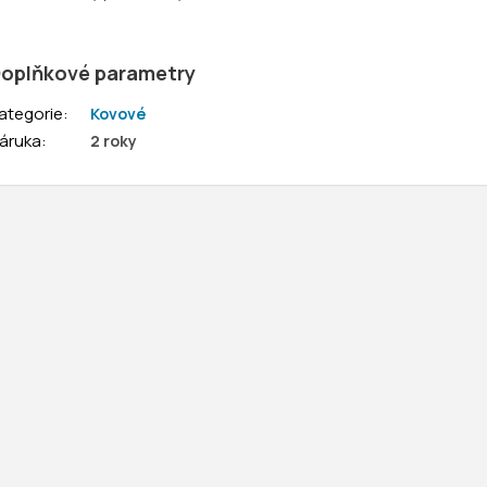
oplňkové parametry
ategorie
:
Kovové
áruka
:
2 roky