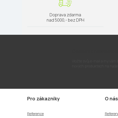
Doprava zdarma
nad 5000,- bez DPH
Odebírat newslette
Vložte svůj e-mail a my vám
nových produktech na naše
Z
á
Pro zákazníky
O nás
p
a
Reference
Referen