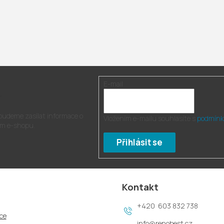
E-mail
r
 budeme zasílat informace o
Vložením e-mailu souhlasíte s
podmínk
m e-shopu.
Přihlásit se
Kontakt
603 832 738
ce
info
@
renobest.cz