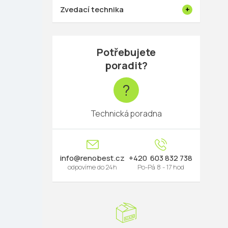
Zvedací technika
Potřebujete
poradit?
?
Technická poradna
info
@
renobest.cz
603 832 738