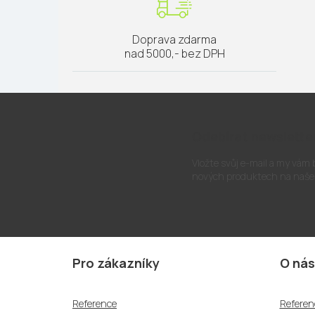
Doprava zdarma
nad 5000,- bez DPH
Odebírat newslette
Vložte svůj e-mail a my vám
nových produktech na naše
Z
á
Pro zákazníky
O nás
p
a
Reference
Referen