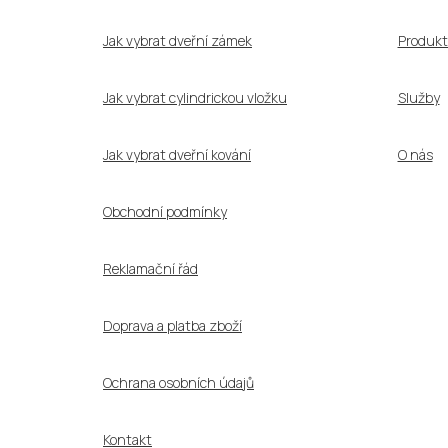
t
í
Jak vybrat dveřní zámek
Produkt
Jak vybrat cylindrickou vložku
Služby
Jak vybrat dveřní kování
O nás
Obchodní podmínky
Reklamační řád
Doprava a platba zboží
Ochrana osobních údajů
Kontakt