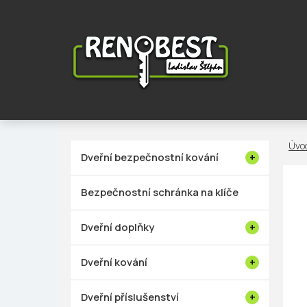
Přejít
na
obsah
P
Dveřní bezpečnostní kování
o
s
Bezpečnostní schránka na klíče
t
r
Dveřní doplňky
a
n
Dveřní kování
n
í
Dveřní příslušenství