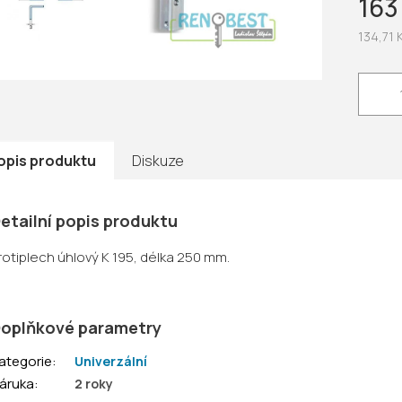
163
hvězdič
134,71 
Měrná
cena:
opis produktu
Diskuze
etailní popis produktu
rotiplech úhlový K 195, délka 250 mm.
oplňkové parametry
ategorie
:
Univerzální
áruka
:
2 roky