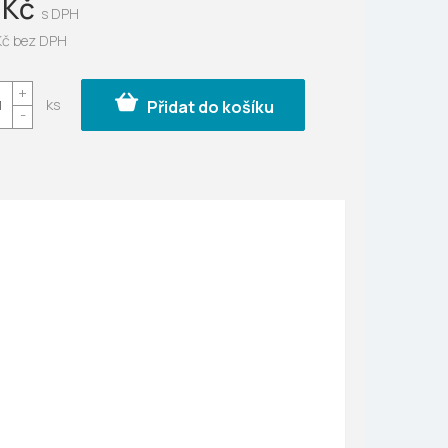
 Kč
ek.
Kč bez DPH
Přidat do košíku