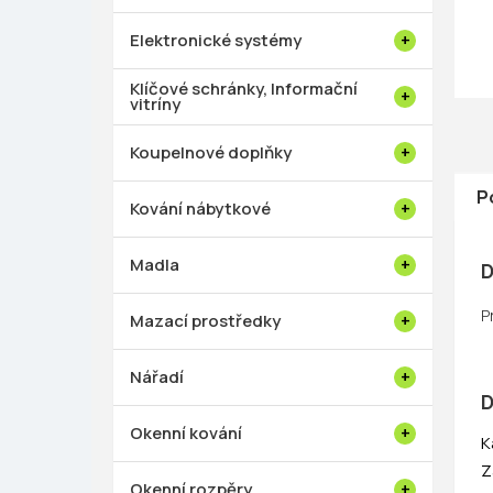
p
a
Elektronické systémy
n
e
Klíčové schránky, Informační
vitríny
l
Koupelnové doplňky
P
Kování nábytkové
Madla
D
P
Mazací prostředky
Nářadí
D
Okenní kování
K
Z
Okenní rozpěry