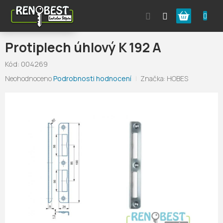
Přejít
Nákupní
na
obsah
košík
Protiplech úhlový K 192 A
Kód:
004269
Průměrné
Neohodnoceno
Podrobnosti hodnocení
Značka:
HOBES
hodnocení
produktu
je
0,0
z
5
hvězdiček.