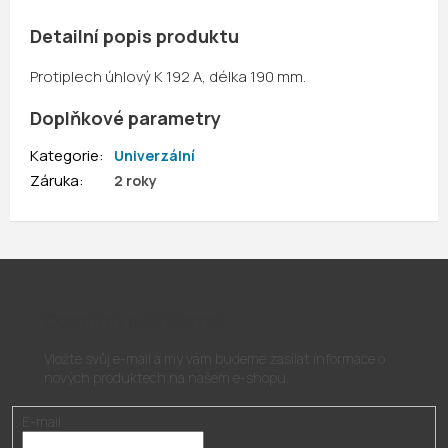
Detailní popis produktu
Protiplech úhlový K 192 A, délka 190 mm.
Doplňkové parametry
Kategorie
:
Univerzální
Záruka
:
2 roky
Odebírat newsletter
Vložte svůj e-mail a my vám budeme zasílat informace o
nových produktech na našem e-shopu.
E-mail