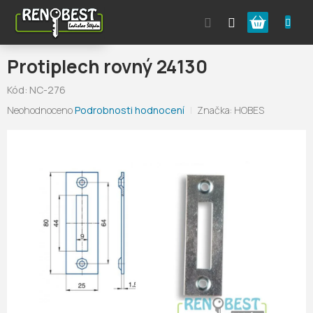
Přejít
Nákupní
na
obsah
košík
Protiplech rovný 24130
Kód:
NC-276
Průměrné
Neohodnoceno
Podrobnosti hodnocení
Značka:
HOBES
hodnocení
produktu
je
0,0
z
5
hvězdiček.