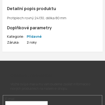
Detailní popis produktu
Protiplech rovný 24130, délka 80 mm
Doplňkové parametry
Kategorie
:
Přídavné
Záruka
:
2 roky
Odebírat newsletter
Vložte svůj e-mail a my vám budeme zasílat informace o
nových produktech na našem e-shopu.
E-mail