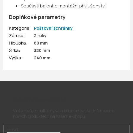
Součástí balení je montážní příslušenství.
Doplňkové parametry
Kategorie
:
Poštovní schránky
Záruka
:
2 roky
Hloubka
:
60 mm
Šířka
:
320 mm
Výška
:
240 mm
Odebírat newsletter
Vložte svůj e-mail a my vám budeme zasílat informace o
nových produktech na našem e-shopu.
E-mail