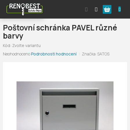
Přejít
Nákupní
na
obsah
košík
Poštovní schránka PAVEL různé
barvy
Kód:
Zvolte variantu
Průměrné
Neohodnoceno
Podrobnosti hodnocení
Značka:
SATOS
hodnocení
produktu
je
0,0
z
5
hvězdiček.