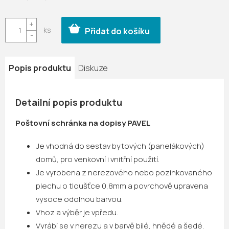
Měrná
cena:
Přidat do košíku
Popis produktu
Diskuze
Detailní popis produktu
Poštovní schránka na dopisy PAVEL
Je vhodná do sestav bytových (panelákových)
domů, pro venkovní i vnitřní použití.
Je vyrobena z nerezového nebo pozinkovaného
plechu o tloušťce 0,8mm a povrchově upravena
vysoce odolnou barvou.
Vhoz a výběr je vpředu.
Vyrábí se v nerezu a v barvě bílé, hnědé a šedé.