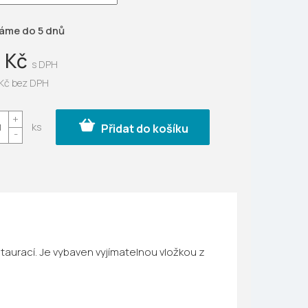
ek.
áme do 5 dnů
 Kč
 Kč bez DPH
Přidat do košíku
staurací. Je vybaven vyjímatelnou vložkou z