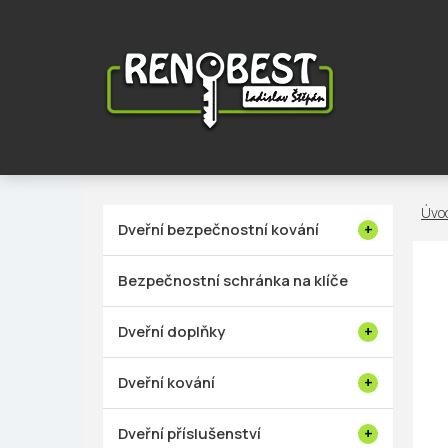
Přejít
na
obsah
P
Dveřní bezpečnostní kování
o
s
Bezpečnostní schránka na klíče
t
r
Dveřní doplňky
a
n
Dveřní kování
n
í
Dveřní příslušenství