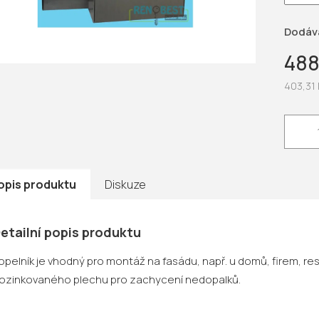
hvězdič
Dodáv
488
403,31
Měrná
cena:
opis produktu
Diskuze
etailní popis produktu
opelník je vhodný pro montáž na fasádu, např. u domů, firem, re
ozinkovaného plechu pro zachycení nedopalků.