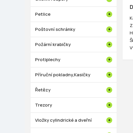
D
Petlice
K
Z
Poštovní schránky
H
Š
Požární krabičky
V
Protiplechy
Příruční pokladny,Kasičky
Řetězy
Trezory
Vložky cylindrické a dveřní