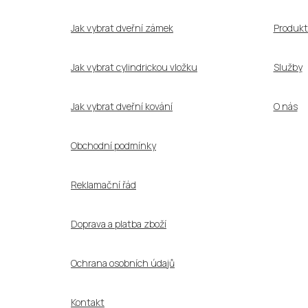
t
í
Jak vybrat dveřní zámek
Produkt
Jak vybrat cylindrickou vložku
Služby
Jak vybrat dveřní kování
O nás
Obchodní podmínky
Reklamační řád
Doprava a platba zboží
Ochrana osobních údajů
Kontakt