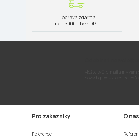
Doprava zdarma
nad 5000,- bez DPH
Odebírat newslette
Vložte svůj e-mail a my vám
nových produktech na naše
Z
á
Pro zákazníky
O nás
p
a
Reference
Referen