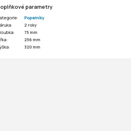
oplňkové parametry
ategorie
:
Popelníky
áruka
:
2 roky
loubka
:
75 mm
ířka
:
256 mm
ýška
:
320 mm