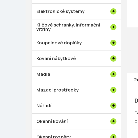
p
a
Elektronické systémy
n
e
Klíčové schránky, Informační
vitríny
l
Koupelnové doplňky
Kování nábytkové
Madla
P
Mazací prostředky
D
Nářadí
P
p
Okenní kování
Okenní rozpěry