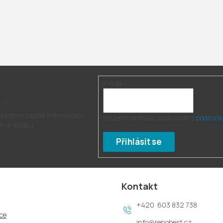
E-mail
r
 budeme zasílat informace o
Vložením e-mailu souhlasíte s
podmínk
m e-shopu.
Přihlásit se
Kontakt
603 832 738
ce
info
@
renobest.cz