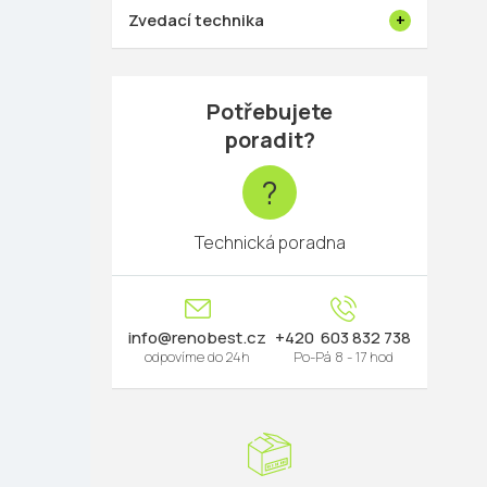
Zvedací technika
Potřebujete
poradit?
?
Technická poradna
info
@
renobest.cz
603 832 738