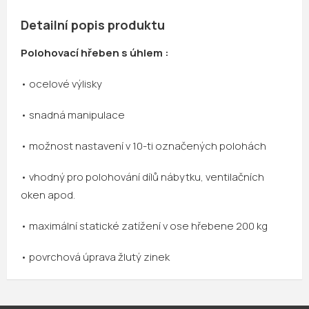
Detailní popis produktu
Polohovací hřeben s úhlem :
• ocelové výlisky
• snadná manipulace
• možnost nastavení v 10-ti označených polohách
• vhodný pro polohování dílů nábytku, ventilačních
oken apod.
• maximální statické zatížení v ose hřebene 200 kg
• povrchová úprava žlutý zinek