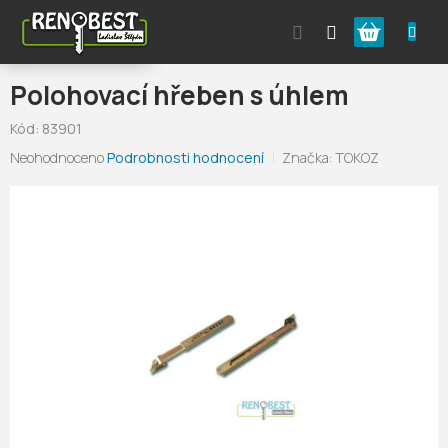
Přejít
Nákupní
na
obsah
košík
Polohovací hřeben s úhlem
Kód:
83901
Průměrné
Neohodnoceno
Podrobnosti hodnocení
Značka:
TOKOZ
hodnocení
produktu
je
0,0
z
5
hvězdiček.