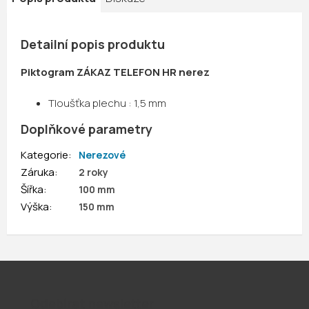
Detailní popis produktu
Piktogram ZÁKAZ TELEFON HR nerez
Tloušťka plechu : 1,5 mm
Doplňkové parametry
Kategorie
:
Nerezové
Záruka
:
2 roky
Šířka
:
100 mm
Výška
:
150 mm
Odebírat newsletter