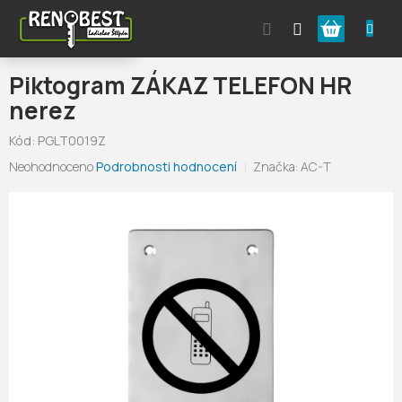
Přejít
Nákupní
na
obsah
košík
Piktogram ZÁKAZ TELEFON HR
nerez
Kód:
PGLT0019Z
Průměrné
Neohodnoceno
Podrobnosti hodnocení
Značka:
AC-T
hodnocení
produktu
je
0,0
z
5
hvězdiček.