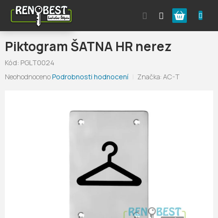
Přejít
Nákupní
na
obsah
košík
Piktogram ŠATNA HR nerez
Kód:
PGLT0024
Průměrné
Neohodnoceno
Podrobnosti hodnocení
Značka:
AC-T
hodnocení
produktu
je
0,0
z
5
hvězdiček.