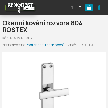
Přejít
Nákupní
na
obsah
košík
Okenní kování rozvora 804
ROSTEX
Kód:
ROZVORA 804
Průměrné
Neohodnoceno
Podrobnosti hodnocení
Značka:
ROSTEX
hodnocení
produktu
je
0,0
z
5
hvězdiček.