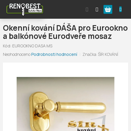
Přejít
Nákupní
na
obsah
košík
Okenní kování DÁŠA pro Eurookno
a balkónové Eurodveře mosaz
Kód:
EUROOKNO DASA MS
Průměrné
Neohodnoceno
Podrobnosti hodnocení
Značka:
ŠÍR KOVÁNÍ
hodnocení
produktu
je
0,0
z
5
hvězdiček.