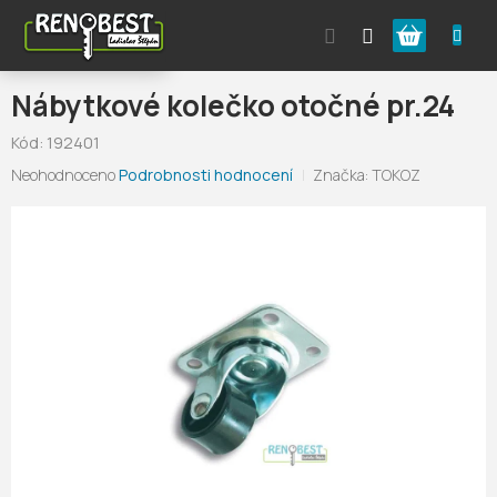
Přejít
Nákupní
na
obsah
košík
Nábytkové kolečko otočné pr.24
Kód:
192401
Průměrné
Neohodnoceno
Podrobnosti hodnocení
Značka:
TOKOZ
hodnocení
produktu
je
0,0
z
5
hvězdiček.