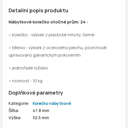
Detailní popis produktu
Nábytkové kolečko otočné prům. 24 :
• kolečko - výlisek z plastické hmoty, černé
• těleso - výlisek z ocelového plechu, povrchově
upravovaný galvanickým pokovením
• jednořadé ložisko
• nosnost - 10 kg
Doplňkové parametry
Kategorie
:
Kolečko nábytkové
Šířka
:
47.8 mm
Výška
:
32.5 mm