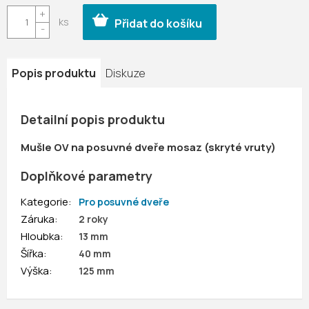
cena:
Přidat do košíku
Popis produktu
Diskuze
Detailní popis produktu
Mušle OV na posuvné dveře mosaz (skryté vruty)
Doplňkové parametry
Kategorie
:
Pro posuvné dveře
Záruka
:
2 roky
Hloubka
:
13 mm
Šířka
:
40 mm
Výška
:
125 mm