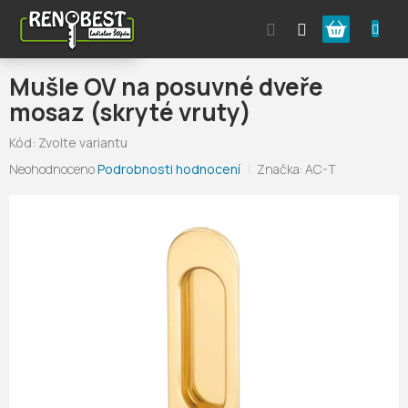
Přejít
Nákupní
na
obsah
košík
Mušle OV na posuvné dveře
mosaz (skryté vruty)
Kód:
Zvolte variantu
Průměrné
Neohodnoceno
Podrobnosti hodnocení
Značka:
AC-T
hodnocení
produktu
je
0,0
z
5
hvězdiček.