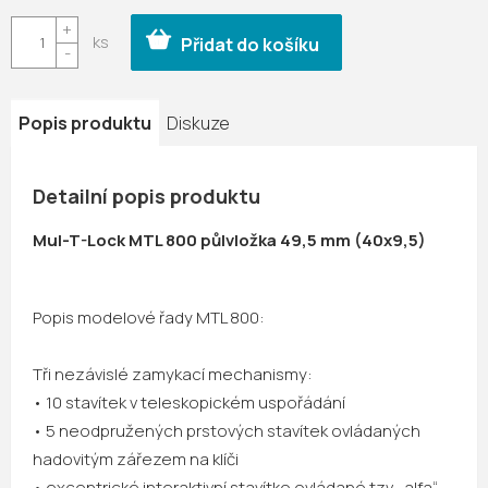
Měrná
cena:
Přidat do košíku
Popis produktu
Diskuze
Detailní popis produktu
Mul-T-Lock MTL 800 půlvložka 49,5 mm (40x9,5)
Popis modelové řady MTL 800:
Tři nezávislé zamykací mechanismy:
• 10 stavítek v teleskopickém uspořádání
• 5 neodpružených prstových stavítek ovládaných
hadovitým zářezem na klíči
• excentrické interaktivní stavítko ovládané tzv. „alfa“