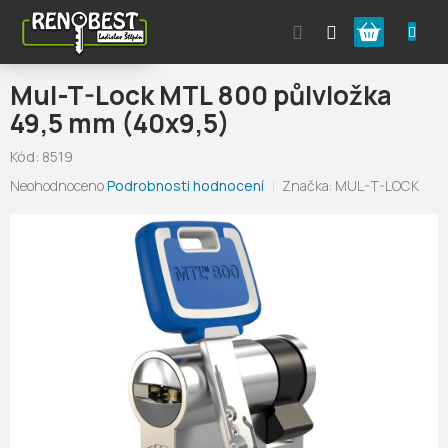
Přejít
Nákupní
na
obsah
košík
Mul-T-Lock MTL 800 půlvložka
49,5 mm (40x9,5)
Kód:
8519
Průměrné
Neohodnoceno
Podrobnosti hodnocení
Značka:
MUL-T-LOCK
hodnocení
produktu
je
0,0
z
5
hvězdiček.