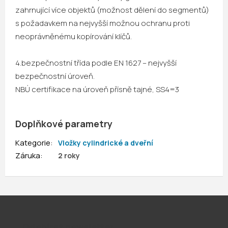
zahrnující více objektů (možnost dělení do segmentů)
s požadavkem na nejvyšší možnou ochranu proti
neoprávněnému kopírování klíčů.
4.bezpečnostní třída podle EN 1627 – nejvyšší
bezpečnostní úroveň.
NBÚ certifikace na úroveň přísně tajné, SS4=3
Doplňkové parametry
Kategorie
:
Vložky cylindrické a dveřní
Záruka
:
2 roky
Odebírat newsletter