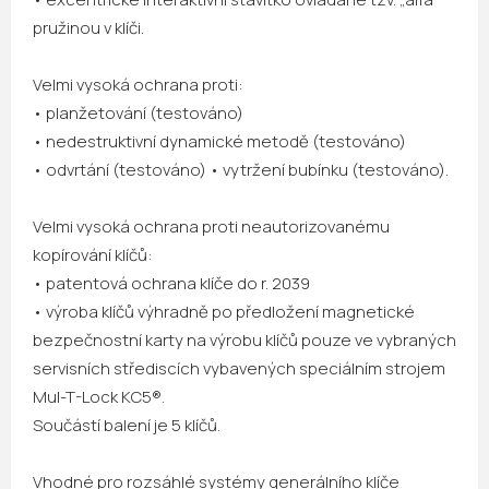
pružinou v klíči.
Velmi vysoká ochrana proti:
• planžetování (testováno)
• nedestruktivní dynamické metodě (testováno)
• odvrtání (testováno) • vytržení bubínku (testováno).
Velmi vysoká ochrana proti neautorizovanému
kopírování klíčů:
• patentová ochrana klíče do r. 2039
• výroba klíčů výhradně po předložení magnetické
bezpečnostní karty na výrobu klíčů pouze ve vybraných
servisních střediscích vybavených speciálním strojem
Mul-T-Lock KC5®.
Součástí balení je 5 klíčů.
Vhodné pro rozsáhlé systémy generálního klíče