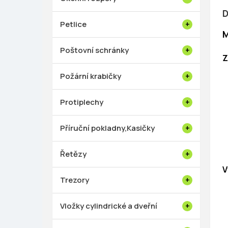
D
Petlice
M
Poštovní schránky
Z
Požární krabičky
Protiplechy
Příruční pokladny,Kasičky
Řetězy
V
Trezory
Vložky cylindrické a dveřní