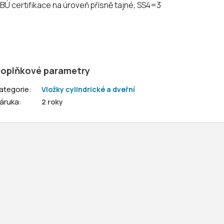
BÚ certifikace na úroveň přísně tajné, SS4=3
oplňkové parametry
ategorie
:
Vložky cylindrické a dveřní
áruka
:
2 roky