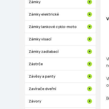
Zámky
Zámky elektrické
V
Zámky lankové cyklo-moto
Zámky visací
Zámky zadlabací
V
Zástrče
n
Závěsy a panty
V
o
Zavírače dveřní
B
Závory