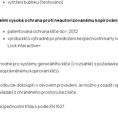
vytržení bubínku (testováno)
elmi vysoká ochrana proti neautorizovanému kopírování 
patentovaná ochrana klíče do r. 2032
výroba klíčů výhradně po předložení bezpečnostní karty na 
Lock Interactive+
hodné pro systémy generálního klíče (i rozsáhlé) s požadavke
eoprávněnému kopírování klíčů.
ložku lze dokoupit i v olivovém provedení. Je možno ji osadit i 
vládání z chráněného prostoru bez klíče.
ezpečnostní třída 4 podle EN 1627.