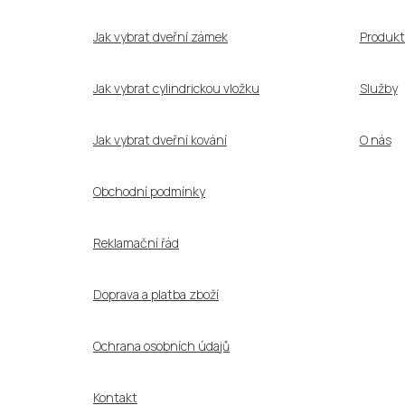
t
í
Jak vybrat dveřní zámek
Produkt
Jak vybrat cylindrickou vložku
Služby
Jak vybrat dveřní kování
O nás
Obchodní podmínky
Reklamační řád
Doprava a platba zboží
Ochrana osobních údajů
Kontakt