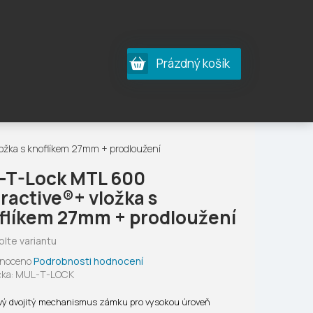
Nákupní
Prázdný košík
košík
ožka s knoflíkem 27mm + prodloužení
-T-Lock MTL 600
eractive®+ vložka s
flíkem 27mm + prodloužení
olte variantu
né
noceno
Podrobnosti hodnocení
ení
ka:
MUL-T-LOCK
tu
ivý dvojitý mechanismus zámku pro vysokou úroveň