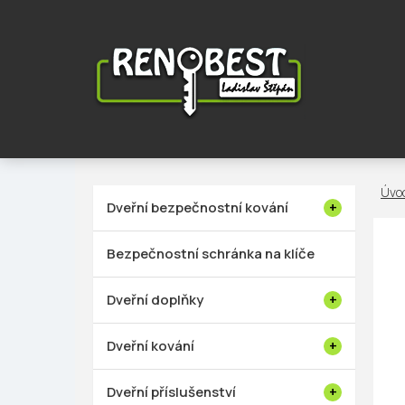
Přejít
na
obsah
P
Dveřní bezpečnostní kování
o
s
Bezpečnostní schránka na klíče
t
r
Dveřní doplňky
a
n
Dveřní kování
n
í
Dveřní příslušenství