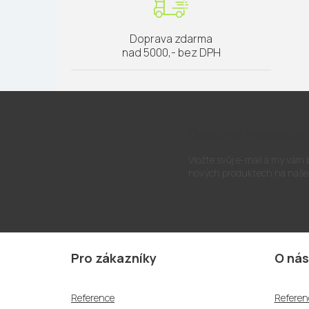
Doprava zdarma
nad 5000,- bez DPH
Odebírat newslette
Vložte svůj e-mail a my vám
nových produktech na naše
Z
á
Pro zákazníky
O nás
p
a
Reference
Referen