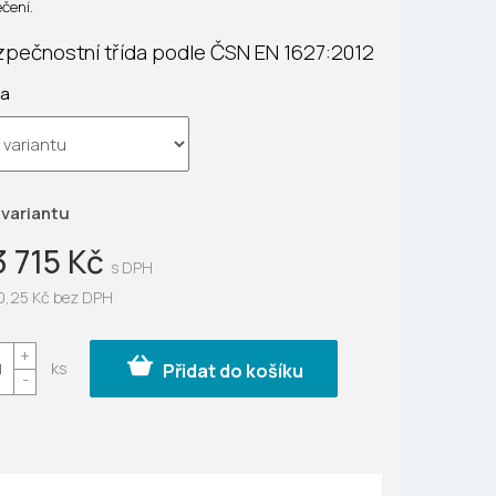
čení.
zpečnostní třída podle ČSN EN 1627:2012
ek.
ta
 variantu
3 715 Kč
0,25 Kč
bez DPH
Přidat do košíku