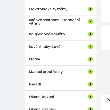
p
a
Elektronické systémy
n
e
Klíčové schránky, Informační
vitríny
l
Koupelnové doplňky
Kování nábytkové
Madla
Mazací prostředky
Nářadí
Okenní kování
P
Okenní rozpěry