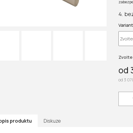
0,0
zabezpe
z
5
4. be
hvězdič
Varian
Zvolte
od
od
3 07
Měrná
cena:
opis produktu
Diskuze