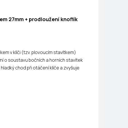
em 27mm + prodloužení knoflík
kem v klíči (tzv. plovoucím stavítkem)
ní o soustavu bočních a horních stavítek
 hladký chod při otáčení klíče a zvyšuje