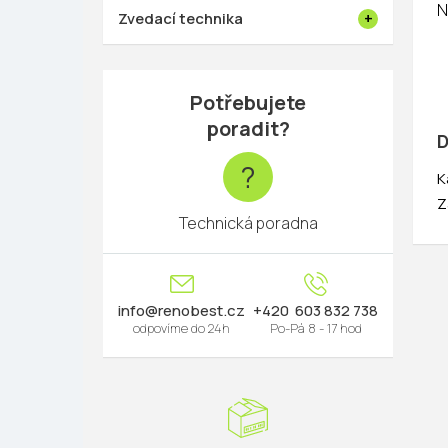
N
Zvedací technika
Potřebujete
poradit?
D
?
K
Z
Technická poradna
info
@
renobest.cz
603 832 738