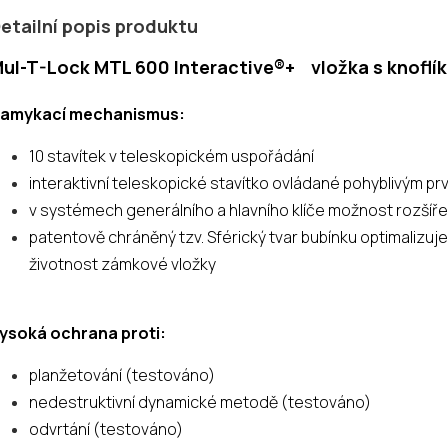
etailní popis produktu
ul-T-Lock MTL 600
Interactive®+
vložka s knoflík
amykací mechanismus:
10 stavítek v teleskopickém uspořádání
interaktivní teleskopické stavítko ovládané pohyblivým prv
v systémech generálního a hlavního klíče možnost rozšíře
patentově chráněný tzv. Sférický tvar bubínku optimalizuje
životnost zámkové vložky
ysoká ochrana proti:
planžetování (testováno)
nedestruktivní dynamické metodě (testováno)
odvrtání (testováno)