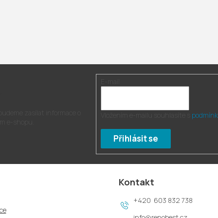
E-mail
r
 budeme zasílat informace o
Vložením e-mailu souhlasíte s
podmínk
m e-shopu.
Přihlásit se
Kontakt
603 832 738
ce
info
@
renobest.cz