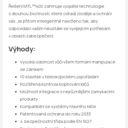
Řešení MTL™400 zahrnuje vyspělé technologie
s dlouhou životností, které odradí zloděje a ochrání
vás. Je přitom inteligentně navrženo tak, aby
odpovídalo vašim neustále se vyvíjejícím potřebám
v oblasti zabezpečení.
Výhody:
Vysoká odolnost vůči všem formám manipulace
se zámkem
10 stavítek v teleskopickém uspořádání
Rozšířená kontrola kopírování klíčů
Možnost integrace s nejrůznějšími zamykacími
produkty
Kompatibilní se systémy hlavního klíče
Patentovaná ochrana do roku 2033
4. bezpečnostní třída podle EN 1627