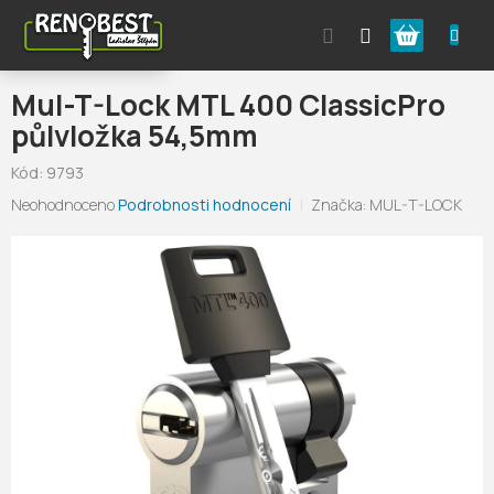
Přejít
Nákupní
na
obsah
košík
Mul-T-Lock MTL 400 ClassicPro
půlvložka 54,5mm
Kód:
9793
Průměrné
Neohodnoceno
Podrobnosti hodnocení
Značka:
MUL-T-LOCK
hodnocení
produktu
je
0,0
z
5
hvězdiček.