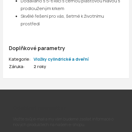
Dodáváno s 5-ti klíči s černou plastovou hlavou s
prodlouženým krkem
Skvělé řešení pro vás, šetrné k životnímu
prostředí
Doplňkové parametry
Kategorie
:
Vložky cylindrické a dveřní
Záruka
:
2 roky
Odebírat newsletter
Vložte svůj e-mail a my vám budeme zasílat informace o
nových produktech na našem e-shopu.