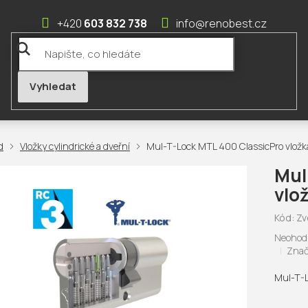
603 832 738
info@renobest.cz
Vložky cylindrické a dveřní
Mul-T-Lock MTL 400 ClassicPro vlož
Mul
vlo
Kód:
Zv
Průměr
Neohod
hodnoc
Znač
produk
je
Mul-T-L
0,0
z