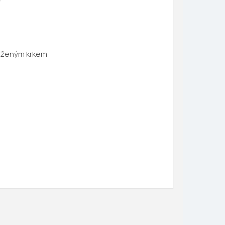
y
louženým krkem