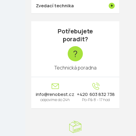
Zvedací technika
Potřebujete
poradit?
?
Technická poradna
info
@
renobest.cz
603 832 738