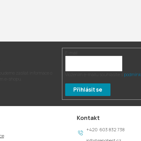
E-mail
r
 budeme zasílat informace o
Vložením e-mailu souhlasíte s
podmínk
m e-shopu.
Přihlásit se
Kontakt
603 832 738
ce
info
@
renobest.cz