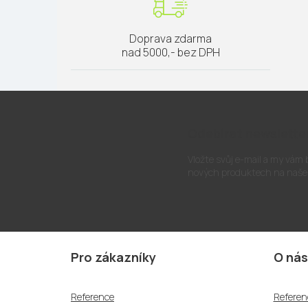
Doprava zdarma
nad 5000,- bez DPH
Odebírat newslette
Vložte svůj e-mail a my vám
nových produktech na naše
Z
á
Pro zákazníky
O nás
p
a
Reference
Referen