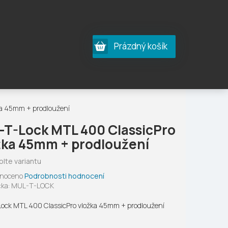
Nákupní
Prázdný košík
košík
ka 45mm + prodloužení
-T-Lock MTL 400 ClassicPro
žka 45mm + prodloužení
olte variantu
né
noceno
Podrobnosti hodnocení
ení
ka:
MUL-T-LOCK
tu
ock MTL 400 ClassicPro vložka 45mm + prodloužení