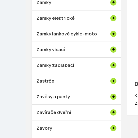
Zámky
Zámky elektrické
Zámky lankové cyklo-moto
Zámky visací
Zámky zadlabací
Zástrče
D
K
Závěsy a panty
Z
Zavírače dveřní
Závory