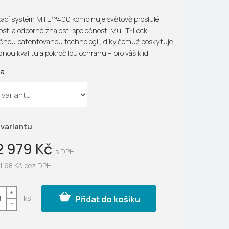
ek.
ací systém MTL™400 kombinuje světově proslulé
sti a odborné znalosti společnosti Mul-T-Lock
ečnou patentovanou technologií, díky čemuž poskytuje
nou kvalitu a pokročilou ochranu – pro váš klid.
ta
 variantu
2 979 Kč
1,98 Kč
bez DPH
Přidat do košíku