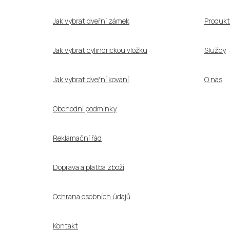
t
í
Jak vybrat dveřní zámek
Produkt
Jak vybrat cylindrickou vložku
Služby
Jak vybrat dveřní kování
O nás
Obchodní podmínky
Reklamační řád
Doprava a platba zboží
Ochrana osobních údajů
Kontakt