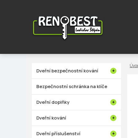
Přejít
na
obsah
P
Dveřní bezpečnostní kování
o
s
Bezpečnostní schránka na klíče
t
r
Dveřní doplňky
a
n
Dveřní kování
n
í
Dveřní příslušenství