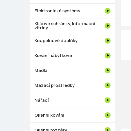
p
a
Elektronické systémy
n
e
Klíčové schránky, Informační
vitríny
l
Koupelnové doplňky
Kování nábytkové
Madla
Mazací prostředky
Nářadí
Okenní kování
Okenní rozpěry