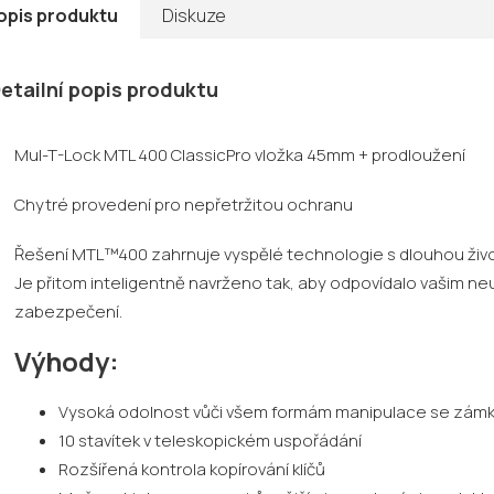
opis produktu
Diskuze
etailní popis produktu
Mul-T-Lock MTL 400 ClassicPro vložka 45mm + prodloužení
Chytré provedení pro nepřetržitou ochranu
Řešení MTL™400 zahrnuje vyspělé technologie s dlouhou životn
Je přitom inteligentně navrženo tak, aby odpovídalo vašim neu
zabezpečení.
Výhody:
Vysoká odolnost vůči všem formám manipulace se zá
10 stavítek v teleskopickém uspořádání
Rozšířená kontrola kopírování klíčů