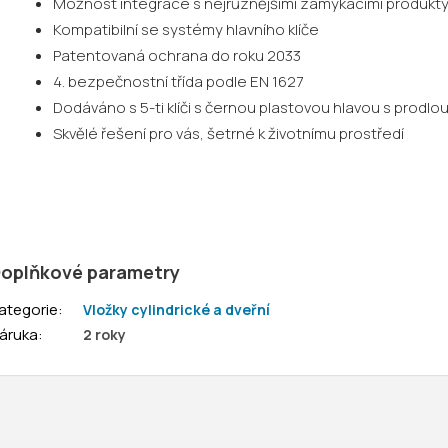
Možnost integrace s nejrůznějšími zamykacími produkt
Kompatibilní se systémy hlavního klíče
Patentovaná ochrana do roku 2033
4. bezpečnostní třída podle EN 1627
Dodáváno s 5-ti klíči s černou plastovou hlavou s prod
Skvělé řešení pro vás, šetrné k životnímu prostředí
oplňkové parametry
ategorie
:
Vložky cylindrické a dveřní
áruka
:
2 roky