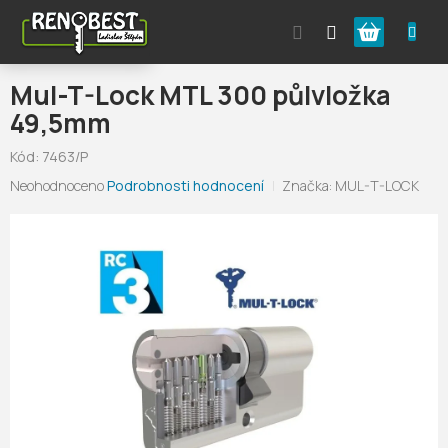
Přejít
Nákupní
na
obsah
košík
Mul-T-Lock MTL 300 půlvložka
49,5mm
Kód:
7463/P
Průměrné
Neohodnoceno
Podrobnosti hodnocení
Značka:
MUL-T-LOCK
hodnocení
produktu
je
0,0
z
5
hvězdiček.