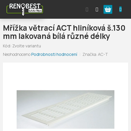
Přejít
Nákupní
na
obsah
košík
Mřížka větrací ACT hliníková š.130
mm lakovaná bílá různé délky
Kód:
Zvolte variantu
Průměrné
Neohodnoceno
Podrobnosti hodnocení
Značka:
AC-T
hodnocení
produktu
je
0,0
z
5
hvězdiček.