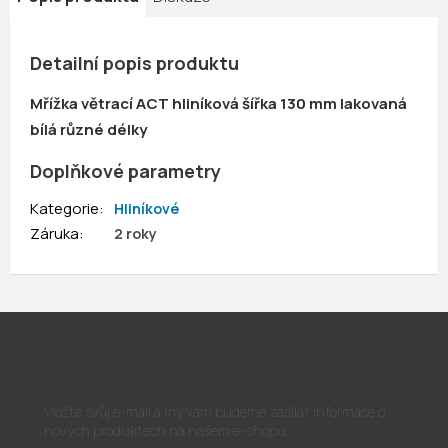
Detailní popis produktu
Mřížka větrací ACT hliníková šířka 130 mm lakovaná
bílá různé délky
Doplňkové parametry
Kategorie
:
Hliníkové
Záruka
:
2 roky
Odebírat newsletter
Vložte svůj e-mail a my vám budeme zasílat informace o
nových produktech na našem e-shopu.