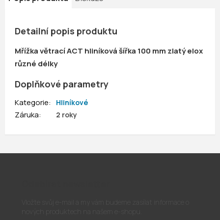
Detailní popis produktu
Mřížka větrací ACT hliníková šířka 100 mm zlatý elox
různé délky
Doplňkové parametry
Kategorie
:
Hliníkové
Záruka
:
2 roky
Odebírat newsletter
Vložte svůj e-mail a my vám budeme zasílat informace o
nových produktech na našem e-shopu.