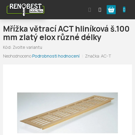
Přejít
Nákupní
na
obsah
košík
Mřížka větrací ACT hliníková š.100
mm zlatý elox různé délky
Kód:
Zvolte variantu
Průměrné
Neohodnoceno
Podrobnosti hodnocení
Značka:
AC-T
hodnocení
produktu
je
0,0
z
5
hvězdiček.