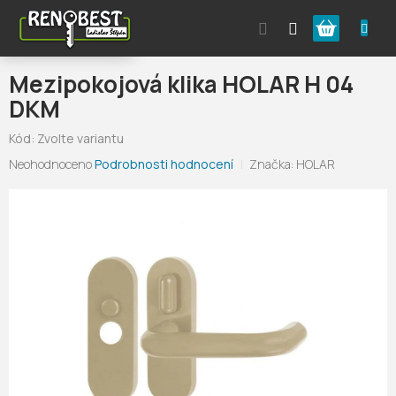
Přejít
Nákupní
na
obsah
košík
Mezipokojová klika HOLAR H 04
DKM
Kód:
Zvolte variantu
Průměrné
Neohodnoceno
Podrobnosti hodnocení
Značka:
HOLAR
hodnocení
produktu
je
0,0
z
5
hvězdiček.