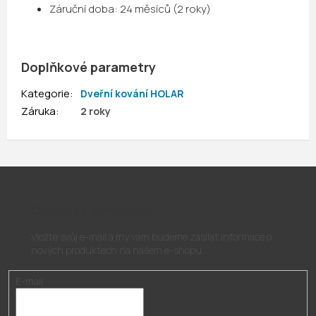
Záruční doba:
24 měsíců (2 roky)
Doplňkové parametry
Kategorie
:
Dveřní kování HOLAR
Záruka
:
2 roky
Odebírat newsletter
Vložte svůj e-mail a my vám budeme zasílat informace o
nových produktech na našem e-shopu.
E-mail