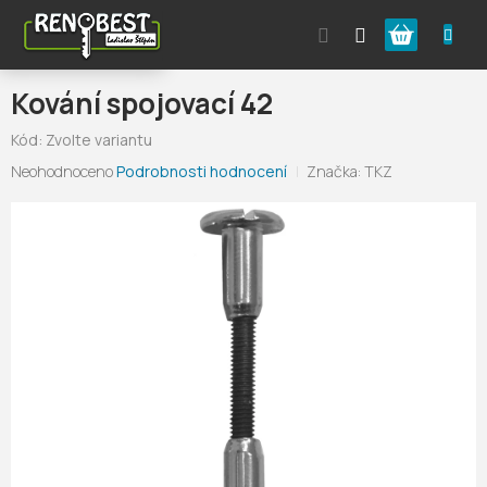
Přejít
Nákupní
na
obsah
košík
Kování spojovací 42
Kód:
Zvolte variantu
Průměrné
Neohodnoceno
Podrobnosti hodnocení
Značka:
TKZ
hodnocení
produktu
je
0,0
z
5
hvězdiček.