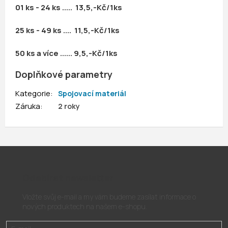
01 ks - 24 ks ..... 13,5,-Kč/1ks
25 ks - 49 ks .... 11,5,-Kč/1ks
50 ks a více ...... 9,5,-Kč/1ks
Doplňkové parametry
Kategorie
:
Spojovací materiál
Záruka
:
2 roky
Odebírat newsletter
Vložte svůj e-mail a my vám budeme zasílat informace o
nových produktech na našem e-shopu.