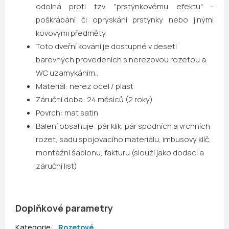
odolná proti tzv. "prstýnkovému efektu" -
poškrábání či oprýskání prstýnky nebo jinými
kovovými předměty.
Toto dveřní kování je dostupné v deseti
barevných provedeních s nerezovou rozetou a
WC uzamykáním..
Materiál:
nerez ocel / plast
Záruční doba:
24 měsíců (2 roky)
Povrch:
mat satin
Balení obsahuje:
pár klik, pár spodních a vrchních
rozet, sadu spojovacího materiálu, imbusový klíč,
montážní šablonu, fakturu (slouží jako dodací a
záruční list)
Doplňkové parametry
Kategorie
:
Rozetové