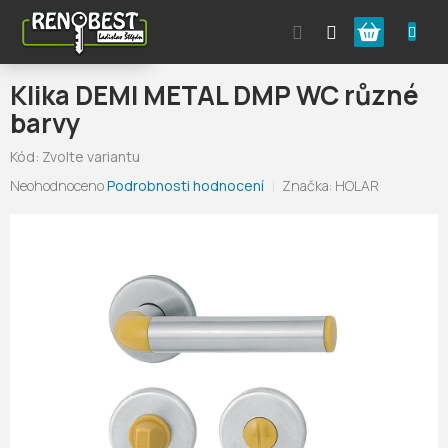
Přejít
Nákupní
na
obsah
košík
Klika DEMI METAL DMP WC různé
barvy
Kód:
Zvolte variantu
Průměrné
Neohodnoceno
Podrobnosti hodnocení
Značka:
HOLAR
hodnocení
produktu
je
0,0
z
5
hvězdiček.