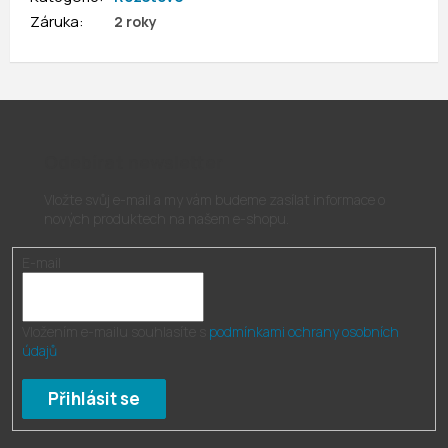
Záruka
:
2 roky
Odebírat newsletter
Vložte svůj e-mail a my vám budeme zasílat informace o
nových produktech na našem e-shopu.
E-mail
Vložením e-mailu souhlasíte s
podmínkami ochrany osobních
údajů
Přihlásit se