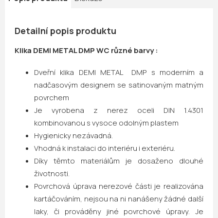
Detailní popis produktu
Klika DEMI METAL DMP WC různé barvy :
Dveřní klika DEMI METAL DMP s moderním a
nadčasovým designem se satinovaným matným
povrchem
Je vyrobena z nerez oceli DIN 1.4301
kombinovanou s vysoce odolným plastem
Hygienicky nezávadná.
Vhodná k instalaci do interiéru i exteriéru.
Díky těmto materiálům je dosaženo dlouhé
životnosti.
Povrchová úprava nerezové části je realizována
kartáčováním, nejsou na ni nanášeny žádné další
laky, či prováděny jiné povrchové úpravy. Je