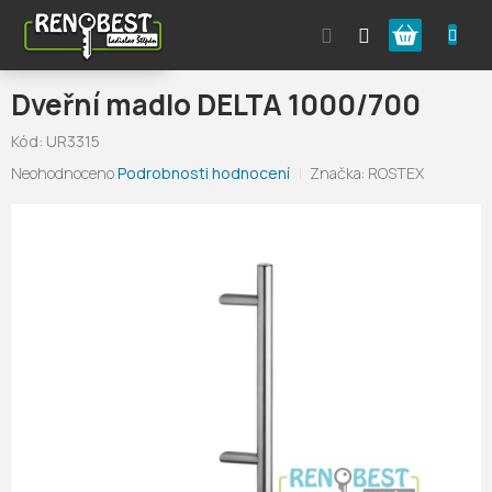
Přejít
Nákupní
na
obsah
košík
Dveřní madlo DELTA 1000/700
Kód:
UR3315
Průměrné
Neohodnoceno
Podrobnosti hodnocení
Značka:
ROSTEX
hodnocení
produktu
je
0,0
z
5
hvězdiček.