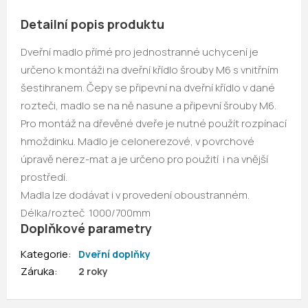
Detailní popis produktu
Dveřní madlo přímé pro jednostranné uchycení je
určeno k montáži na dveřní křídlo šrouby M6 s vnitřním
šestihranem. Čepy se připevní na dveřní křídlo v dané
rozteči, madlo se na ně nasune a připevní šrouby M6.
Pro montáž na dřevěné dveře je nutné použít rozpínací
hmoždinku. Madlo je celonerezové, v povrchové
úpravě nerez-mat a je určeno pro použití i na vnější
prostředí.
Madla lze dodávat i v provedení oboustranném.
Délka/rozteč 1000/700mm
Doplňkové parametry
Kategorie
:
Dveřní doplňky
Záruka
:
2 roky