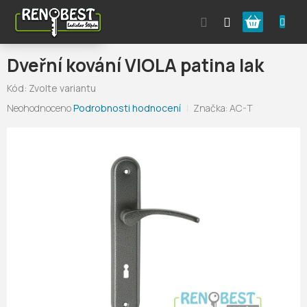
Přejít
Nákupní
na
obsah
košík
Dveřní kování VIOLA patina lak
Kód:
Zvolte variantu
Průměrné
Neohodnoceno
Podrobnosti hodnocení
Značka:
AC-T
hodnocení
produktu
je
0,0
z
5
hvězdiček.