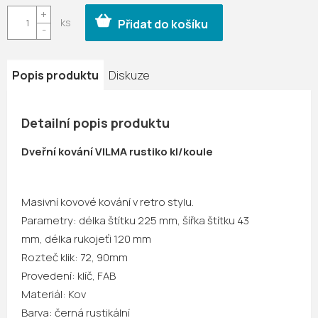
cena:
Přidat do košíku
Popis produktu
Diskuze
Detailní popis produktu
Dveřní kování VILMA rustiko kl/koule
Masivní kovové kování v retro stylu.
Parametry:
délka štítku 225 mm,
šířka štítku 43
mm,
délka rukojeťi 120 mm
Rozteč klik: 72, 90mm
Provedení: klíč, FAB
Materiál: Kov
Barva: černá rustikální