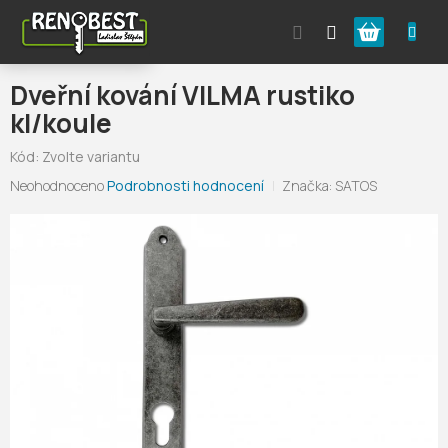
Přejít
Nákupní
na
obsah
košík
Dveřní kování VILMA rustiko
kl/koule
Kód:
Zvolte variantu
Průměrné
Neohodnoceno
Podrobnosti hodnocení
Značka:
SATOS
hodnocení
produktu
je
0,0
z
5
hvězdiček.