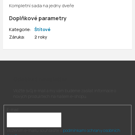
Kompletní sada na jedny dveře
Doplňkové parametry
Kategorie
:
Štítové
Záruka
:
2 roky
Odebírat newsletter
Vložte svůj e-mail a my vám budeme zasílat informace o
nových produktech na našem e-shopu.
E-mail
Vložením e-mailu souhlasíte s
podmínkami ochrany osobních