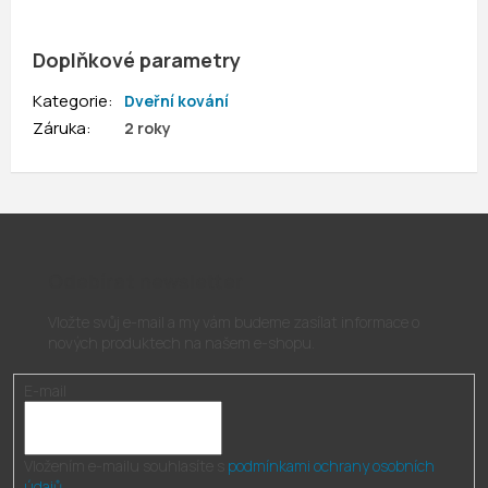
Doplňkové parametry
Kategorie
:
Dveřní kování
Záruka
:
2 roky
Odebírat newsletter
Vložte svůj e-mail a my vám budeme zasílat informace o
nových produktech na našem e-shopu.
E-mail
Vložením e-mailu souhlasíte s
podmínkami ochrany osobních
údajů