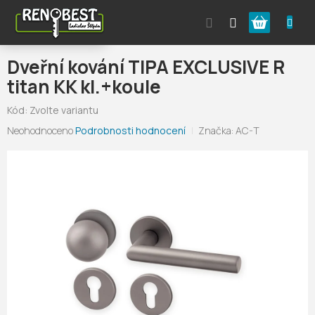
Přejít
Nákupní
na
obsah
košík
Dveřní kování TIPA EXCLUSIVE R
titan KK kl.+koule
Kód:
Zvolte variantu
Průměrné
Neohodnoceno
Podrobnosti hodnocení
Značka:
AC-T
hodnocení
produktu
je
0,0
z
5
hvězdiček.