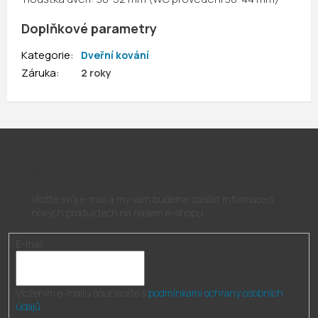
Doplňkové parametry
Kategorie
:
Dveřní kování
Záruka
:
2 roky
Odebírat newsletter
Vložte svůj e-mail a my vám budeme zasílat informace o
nových produktech na našem e-shopu.
E-mail
Vložením e-mailu souhlasíte s
podmínkami ochrany osobních
údajů