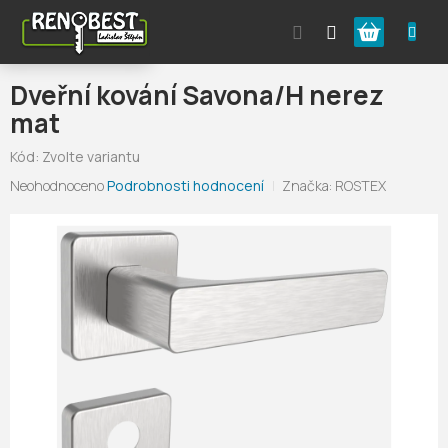
Přejít
Nákupní
na
obsah
košík
Dveřní kování Savona/H nerez
mat
Kód:
Zvolte variantu
Průměrné
Neohodnoceno
Podrobnosti hodnocení
Značka:
ROSTEX
hodnocení
produktu
je
0,0
z
5
hvězdiček.