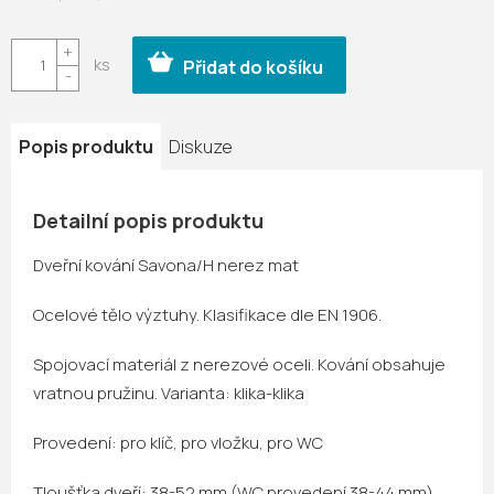
Měrná
cena:
Přidat do košíku
Popis produktu
Diskuze
Detailní popis produktu
Dveřní kování Savona/H nerez mat
Ocelové tělo výztuhy. Klasifikace dle EN 1906.
Spojovací materiál z nerezové oceli. Kování obsahuje
vratnou pružinu. Varianta: klika-klika
Provedení: pro klíč, pro vložku, pro WC
Tloušťka dveří: 38-52 mm (WC provedení 38-44 mm)