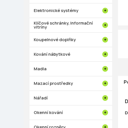
p
a
Elektronické systémy
n
e
Klíčové schránky, Informační
vitríny
l
Koupelnové doplňky
Kování nábytkové
Madla
P
Mazací prostředky
Nářadí
D
Okenní kování
D
Okenní rozpěry