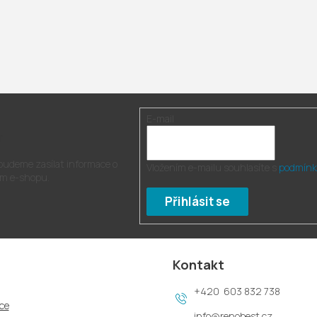
E-mail
r
 budeme zasílat informace o
Vložením e-mailu souhlasíte s
podmínk
m e-shopu.
Přihlásit se
Kontakt
603 832 738
ce
info
@
renobest.cz