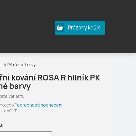
Nákupní
Prázdný košík
košík
iník PK různé barvy
řní kování ROSA R hliník PK
né barvy
olte variantu
né
noceno
Podrobnosti hodnocení
ení
ka:
AC-T
tu
ta