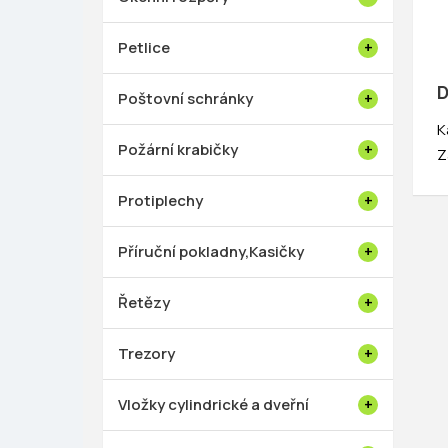
Petlice
D
Poštovní schránky
K
Požární krabičky
Z
Protiplechy
Příruční pokladny,Kasičky
Řetězy
Trezory
Vložky cylindrické a dveřní