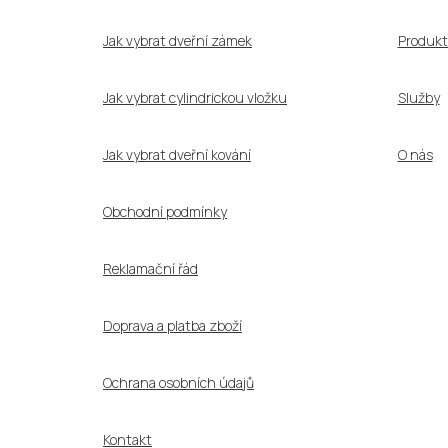
t
í
Jak vybrat dveřní zámek
Produkt
Jak vybrat cylindrickou vložku
Služby
Jak vybrat dveřní kování
O nás
Obchodní podmínky
Reklamační řád
Doprava a platba zboží
Ochrana osobních údajů
Kontakt