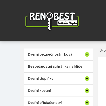
Přejít
na
obsah
P
Dveřní bezpečnostní kování
o
s
Bezpečnostní schránka na klíče
t
r
Dveřní doplňky
a
n
Dveřní kování
n
í
Dveřní příslušenství