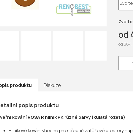
5
hvězdič
Zvolte
od
od
364,
Měrná
cena:
opis produktu
Diskuze
etailní popis produktu
veřní kování ROSA R hliník PK různé barvy (kulatá rozeta)
Hliníkové kování vhodné pro středně zátěžové prostory např