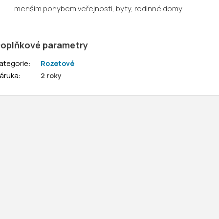
menším pohybem veřejnosti, byty, rodinné domy.
oplňkové parametry
ategorie
:
Rozetové
áruka
:
2 roky