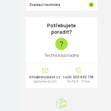
Zvedací technika
Potřebujete
poradit?
?
Technická poradna
info
@
renobest.cz
603 832 738