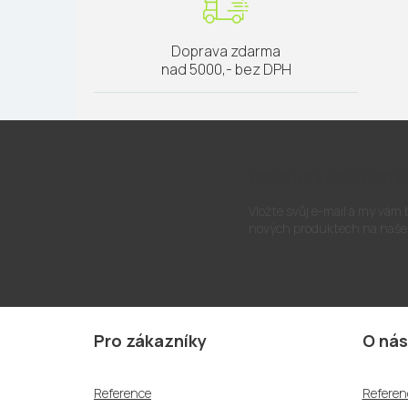
Doprava zdarma
nad 5000,- bez DPH
Odebírat newslette
Vložte svůj e-mail a my vám
nových produktech na naše
Z
á
Pro zákazníky
O nás
p
a
Reference
Referen