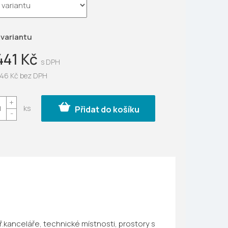
ek.
 variantu
441 Kč
46 Kč
bez DPH
Přidat do košíku
.kanceláře, technické místnosti, prostory s