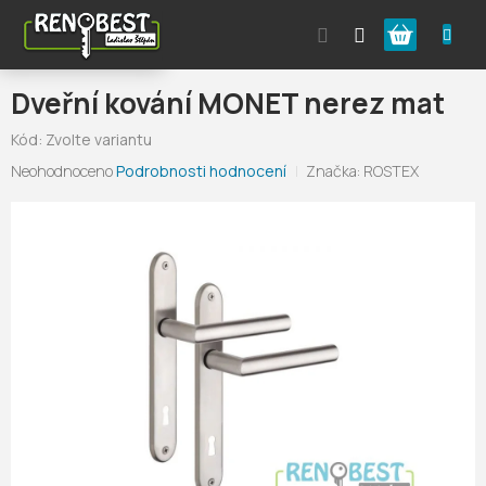
Přejít
Nákupní
na
obsah
košík
Dveřní kování MONET nerez mat
Kód:
Zvolte variantu
Průměrné
Neohodnoceno
Podrobnosti hodnocení
Značka:
ROSTEX
hodnocení
produktu
je
0,0
z
5
hvězdiček.