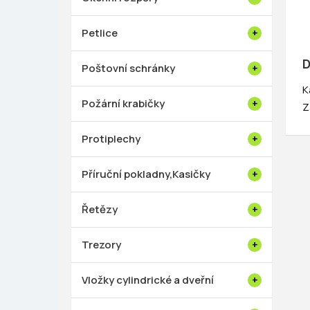
Petlice
D
Poštovní schránky
K
Požární krabičky
Z
Protiplechy
Příruční pokladny,Kasičky
Řetězy
Trezory
Vložky cylindrické a dveřní