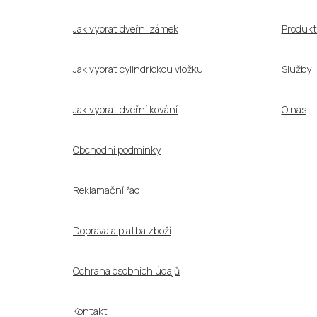
t
í
Jak vybrat dveřní zámek
Produkt
Jak vybrat cylindrickou vložku
Služby
Jak vybrat dveřní kování
O nás
Obchodní podmínky
Reklamační řád
Doprava a platba zboží
Ochrana osobních údajů
Kontakt