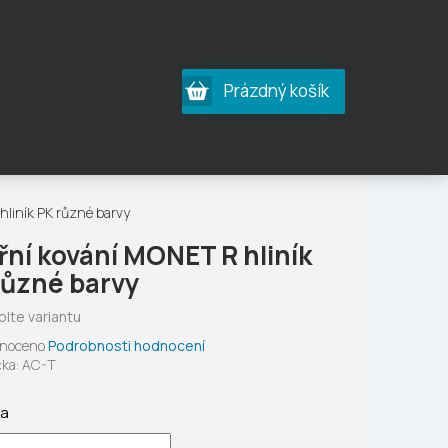
Nákupní
Prázdný košík
košík
liník PK různé barvy
řní kování MONET R hliník
různé barvy
olte variantu
né
noceno
Podrobnosti hodnocení
ení
ka:
AC-T
tu
ta