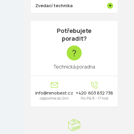
Zvedací technika
Potřebujete
poradit?
?
Technická poradna
info
@
renobest.cz
603 832 738