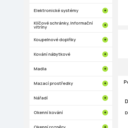
p
a
Elektronické systémy
n
e
Klíčové schránky, Informační
vitríny
l
Koupelnové doplňky
Kování nábytkové
Madla
P
Mazací prostředky
Nářadí
D
Okenní kování
D
Okenní rozpěry