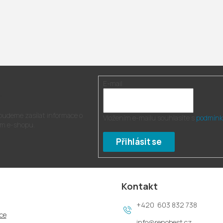
E-mail
r
 budeme zasílat informace o
Vložením e-mailu souhlasíte s
podmínk
m e-shopu.
Přihlásit se
Kontakt
603 832 738
ce
info
@
renobest.cz