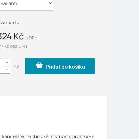
ek.
 variantu
324 Kč
77 Kč
bez DPH
Přidat do košíku
.kanceláře, technické místnosti, prostory s