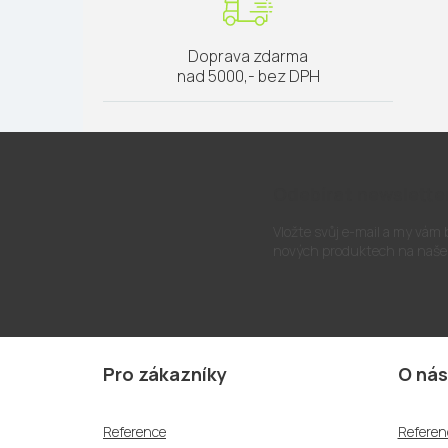
Doprava zdarma
nad 5000,- bez DPH
Odebírat newslette
Vložte svůj e-mail a my vám
nových produktech na naše
Z
á
Pro zákazníky
O nás
p
a
Reference
Referen