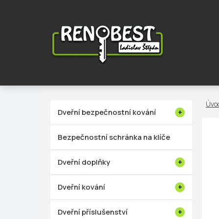
Přejít
na
obsah
P
Dveřní bezpečnostní kování
o
s
Bezpečnostní schránka na klíče
t
r
Dveřní doplňky
a
n
Dveřní kování
n
í
Dveřní příslušenství