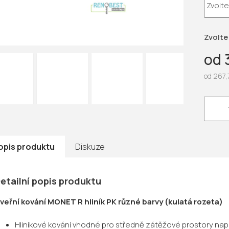
5
hvězdič
Zvolte
od
od
267,
Měrná
cena:
opis produktu
Diskuze
etailní popis produktu
veřní kování MONET R hliník PK různé barvy (kulatá rozeta)
Hliníkové kování vhodné pro středně zátěžové prostory např