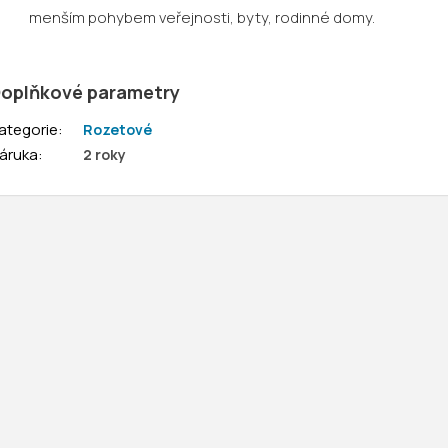
menším pohybem veřejnosti, byty, rodinné domy.
oplňkové parametry
ategorie
:
Rozetové
áruka
:
2 roky