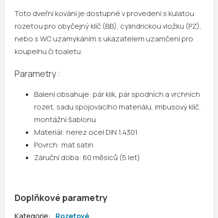
Toto dveřní kování je dostupné v provedení s kulatou
rozetou pro obyčejný klíč (BB), cylindrickou vložku (PZ),
nebo s WC uzamykáním s ukazatelem uzamčení pro
koupelnu či toaletu.
Parametry :
Balení obsahuje: pár klik, pár spodních a vrchních
rozet, sadu spojovacího materiálu, imbusový klíč,
montážní šablonu
Materiál: nerez ocel DIN 1.4301
Povrch: mat satin
Záruční doba: 60 měsíců (5 let)
Doplňkové parametry
Kategorie
:
Rozetové