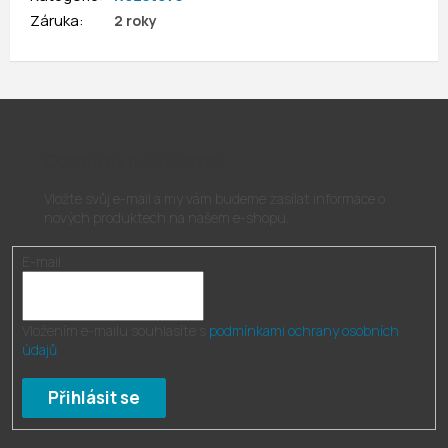
Záruka
:
2 roky
Odebírat newsletter
Vložte svůj e-mail a my vám budeme zasílat informace o
nových produktech na našem e-shopu.
E-mail
Vložením e-mailu souhlasíte s
podmínkami ochrany osobních
údajů
Přihlásit se