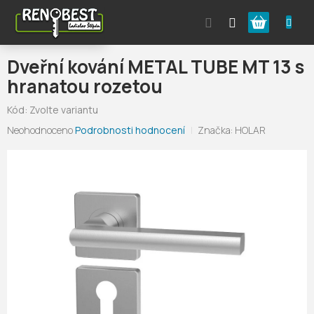
Přejít
Nákupní
na
obsah
košík
Dveřní kování METAL TUBE MT 13 s
hranatou rozetou
Kód:
Zvolte variantu
Průměrné
Neohodnoceno
Podrobnosti hodnocení
Značka:
HOLAR
hodnocení
produktu
je
0,0
z
5
hvězdiček.