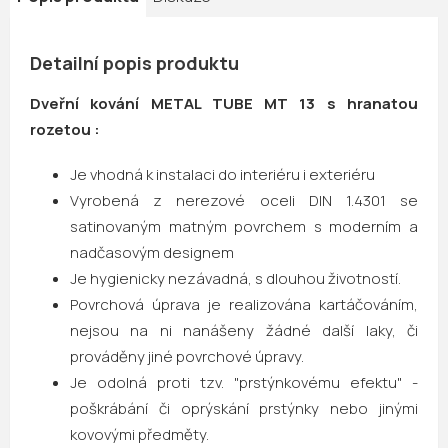
Detailní popis produktu
Dveřní kování METAL TUBE MT 13 s hranatou
rozetou :
Je vhodná k instalaci do interiéru i exteriéru
Vyrobená z nerezové oceli DIN 1.4301 se
satinovaným matným povrchem s moderním a
nadčasovým designem
Je hygienicky nezávadná, s dlouhou životností.
Povrchová úprava je realizována kartáčováním,
nejsou na ni nanášeny žádné další laky, či
prováděny jiné povrchové úpravy.
Je odolná proti tzv. "prstýnkovému efektu" -
poškrábání či oprýskání prstýnky nebo jinými
kovovými předměty.