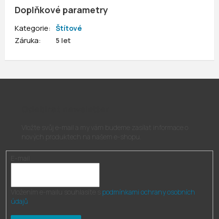
Doplňkové parametry
Kategorie
:
Štítové
Záruka
:
5 let
Odebírat newsletter
Vložte svůj e-mail a my vám budeme zasílat informace o
nových produktech na našem e-shopu.
E-mail
Vložením e-mailu souhlasíte s
podmínkami ochrany osobních
údajů