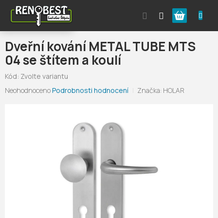
Přejít
Nákupní
na
obsah
košík
Dveřní kování METAL TUBE MTS
04 se štítem a koulí
Kód:
Zvolte variantu
Průměrné
Neohodnoceno
Podrobnosti hodnocení
Značka:
HOLAR
hodnocení
produktu
je
0,0
z
5
hvězdiček.