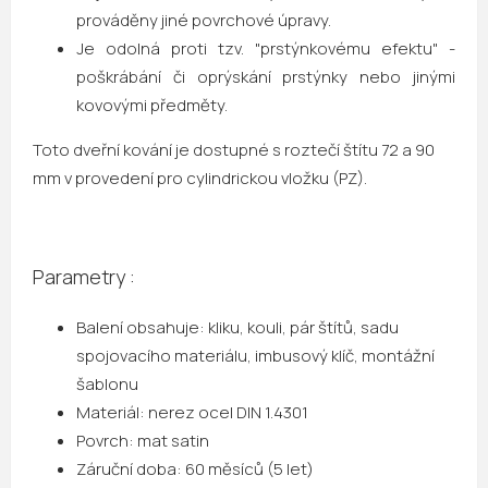
prováděny jiné povrchové úpravy.
Je odolná proti tzv. "prstýnkovému efektu" -
poškrábání či oprýskání prstýnky nebo jinými
kovovými předměty.
Toto dveřní kování je dostupné s roztečí štítu 72 a 90
mm v provedení pro cylindrickou vložku (PZ).
Parametry :
Balení obsahuje: kliku, kouli, pár štítů, sadu
spojovacího materiálu, imbusový klíč, montážní
šablonu
Materiál: nerez ocel DIN 1.4301
Povrch: mat satin
Záruční doba: 60 měsíců (5 let)