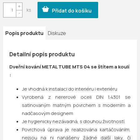
cena:
Přidat do košíku
Popis produktu
Diskuze
Detailní popis produktu
Dveřní kování METAL TUBE MTS 04 se štítem a koulí
:
Je vhodná k instalaci do interiéru i exteriéru
Vyrobená z nererové oceli DIN 1.4301 se
satinovaným matným povrchem s moderním a
nadčasovým designem
Je hygienicky nezávadná, s dlouhou životností.
Povrchová úprava je realizována kartáčováním,
nejsou na ni nanášeny žádné další laky, či