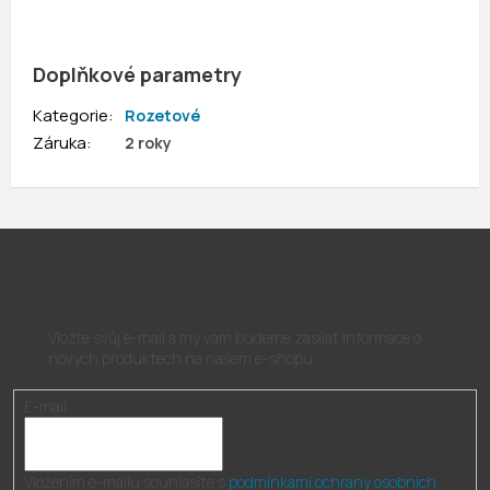
Doplňkové parametry
Kategorie
:
Rozetové
Záruka
:
2 roky
Odebírat newsletter
Vložte svůj e-mail a my vám budeme zasílat informace o
nových produktech na našem e-shopu.
E-mail
Vložením e-mailu souhlasíte s
podmínkami ochrany osobních