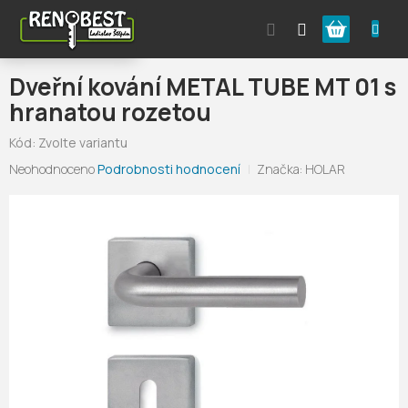
Přejít
Nákupní
na
obsah
košík
Dveřní kování METAL TUBE MT 01 s
hranatou rozetou
Kód:
Zvolte variantu
Průměrné
Neohodnoceno
Podrobnosti hodnocení
Značka:
HOLAR
hodnocení
produktu
je
0,0
z
5
hvězdiček.