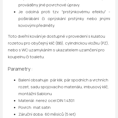
prováděny jiné povrchové úpravy.
Je odolná proti tzv. "prstýnkovému efektu" -
poškrábání či oprýskání prstýnky nebo jinými
kovovými předměty.
Toto dveřní kování je dostupné v provedení s kulatou
rozetou pro obyčejný klíč (BB), cylindrickou vložku (PZ),
nebo s WC uzamykáním s ukazatelem uzamčení pro
koupelnu či toaletu.
Parametry :
Balení obsahuje: pár klik, pár spodních a vrchních
rozet, sadu spojovacího materiálu, imbusový klíč,
montážní šablonu
Materiál: nerez ocel DIN 1.4301
Povrch: mat satin
Záruční doba: 60 měsíců (5 let)