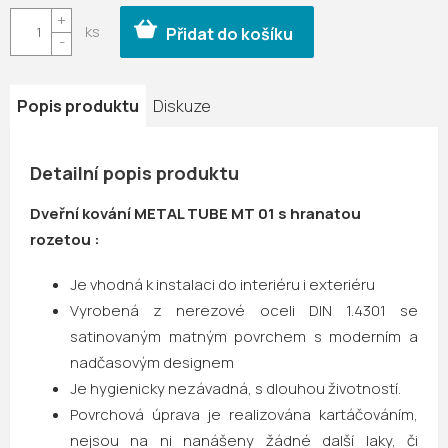
cena:
Přidat do košíku
Popis produktu
Diskuze
Detailní popis produktu
Dveřní kování METAL TUBE MT 01 s hranatou
rozetou :
Je vhodná k instalaci do interiéru i exteriéru
Vyrobená z nerezové oceli DIN 1.4301 se
satinovaným matným povrchem s moderním a
nadčasovým designem
Je hygienicky nezávadná, s dlouhou životností.
Povrchová úprava je realizována kartáčováním,
nejsou na ni nanášeny žádné další laky, či