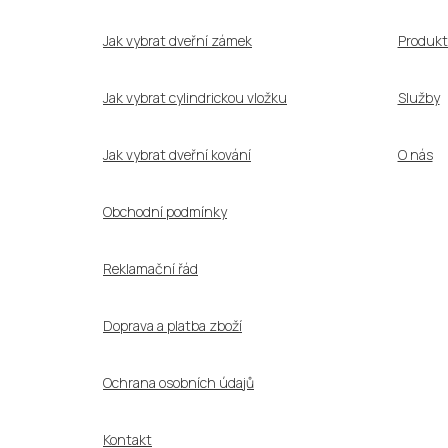
t
í
Jak vybrat dveřní zámek
Produkt
Jak vybrat cylindrickou vložku
Služby
Jak vybrat dveřní kování
O nás
Obchodní podmínky
Reklamační řád
Doprava a platba zboží
Ochrana osobních údajů
Kontakt