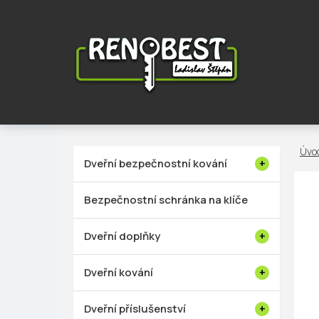
Přejít
na
obsah
P
Dveřní bezpečnostní kování
o
s
Bezpečnostní schránka na klíče
t
r
Dveřní doplňky
a
n
Dveřní kování
n
í
Dveřní příslušenství