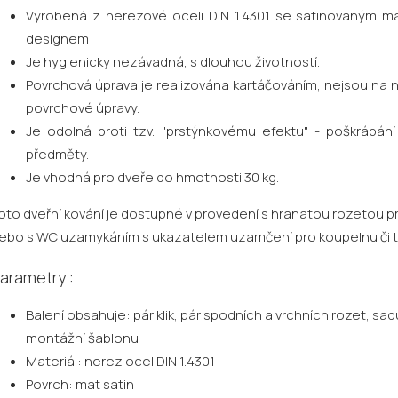
Vyrobená z nerezové oceli DIN 1.4301 se satinovaným
designem
Je hygienicky nezávadná, s dlouhou životností.
Povrchová úprava je realizována kartáčováním, nejsou na ni
povrchové úpravy.
Je odolná proti tzv. "prstýnkovému efektu" - poškrábání
předměty.
Je vhodná pro dveře do hmotnosti 30 kg.
oto dveřní kování je dostupné v provedení s hranatou rozetou pro 
ebo s WC uzamykáním s ukazatelem uzamčení pro koupelnu či t
arametry :
Balení obsahuje: pár klik, pár spodních a vrchních rozet, sa
montážní šablonu
Materiál: nerez ocel DIN 1.4301
Povrch: mat satin