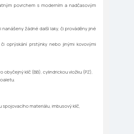
 matným povrchem s moderním a nadčasovým
 nanášeny žádné další laky, či prováděny jiné
 či oprýskání prstýnky nebo jinými kovovými
obyčejný klíč (BB), cylindrickou vložku (PZ),
oaletu.
du spojovacího materiálu, imbusový klíč,