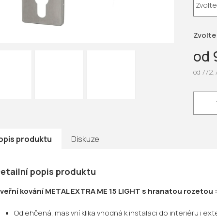
5
hvězdič
Zvolte
od
od
772,
Měrná
cena:
opis produktu
Diskuze
etailní popis produktu
veřní kování METAL EXTRA ME 15 LIGHT s hranatou rozetou 
Odlehčená, masivní klika vhodná k instalaci do interiéru i ext