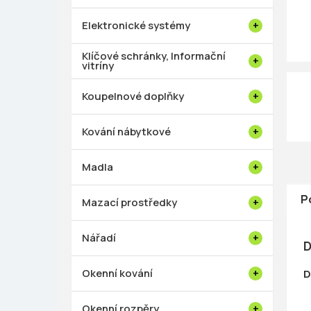
p
a
Elektronické systémy
n
e
Klíčové schránky, Informační
vitríny
l
Koupelnové doplňky
Kování nábytkové
Madla
P
Mazací prostředky
Nářadí
D
Okenní kování
D
Okenní rozpěry