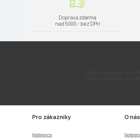
Doprava zdarma
nad 5000,- bez DPH
Odebírat newslette
Vložte svůj e-mail a my vám
nových produktech na naše
Z
á
Pro zákazníky
O nás
p
a
Reference
Referen