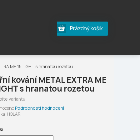
Nákupní
Prázdný košík
košík
XTRA ME 15 LIGHT s hranatou rozetou
řní kování METAL EXTRA ME
LIGHT s hranatou rozetou
olte variantu
né
noceno
Podrobnosti hodnocení
ení
ka:
HOLAR
tu
ta