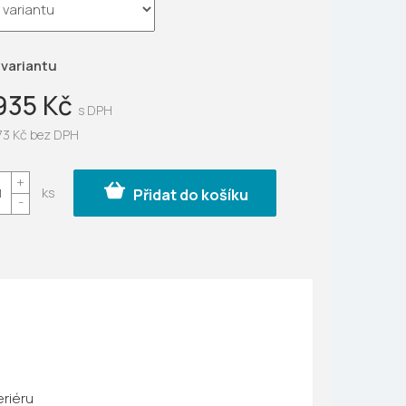
ek.
 variantu
935 Kč
73 Kč
bez DPH
Přidat do košíku
:
eriéru