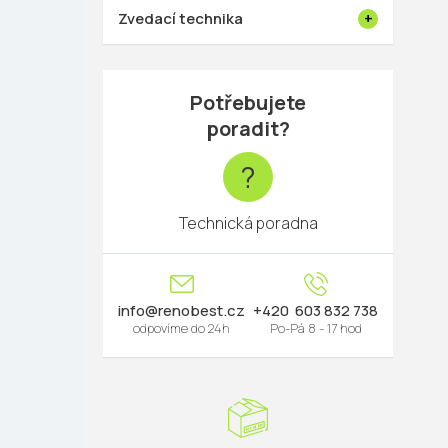
Zvedací technika
Potřebujete
poradit?
?
Technická poradna
info
@
renobest.cz
603 832 738