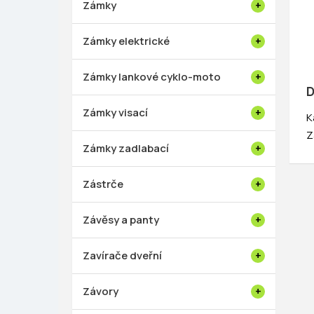
Zámky
Zámky elektrické
Zámky lankové cyklo-moto
D
Zámky visací
K
Z
Zámky zadlabací
Zástrče
Závěsy a panty
Zavírače dveřní
Závory