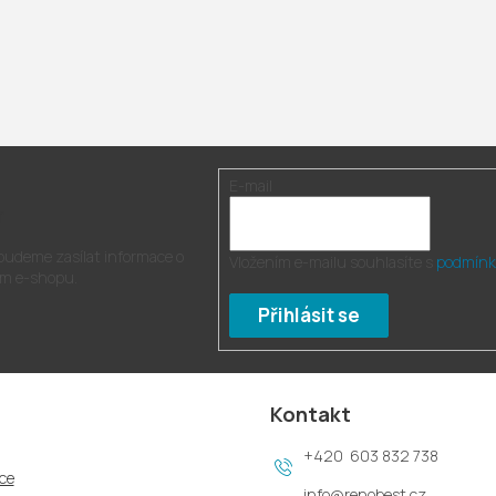
E-mail
r
 budeme zasílat informace o
Vložením e-mailu souhlasíte s
podmínk
m e-shopu.
Přihlásit se
Kontakt
603 832 738
ce
info
@
renobest.cz