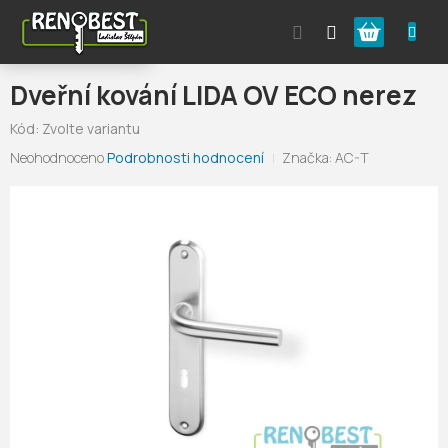
Přejít
Nákupní
na
obsah
košík
Dveřní kování LIDA OV ECO nerez
Kód:
Zvolte variantu
Průměrné
Neohodnoceno
Podrobnosti hodnocení
Značka:
AC-T
hodnocení
produktu
je
0,0
z
5
hvězdiček.