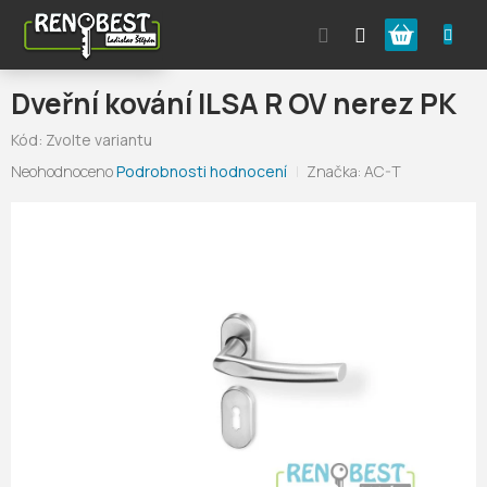
Přejít
Nákupní
na
obsah
košík
Dveřní kování ILSA R OV nerez PK
Kód:
Zvolte variantu
Průměrné
Neohodnoceno
Podrobnosti hodnocení
Značka:
AC-T
hodnocení
produktu
je
0,0
z
5
hvězdiček.