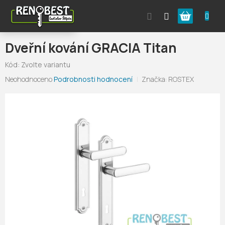
Přejít
Nákupní
na
obsah
košík
Dveřní kování GRACIA Titan
Kód:
Zvolte variantu
Průměrné
Neohodnoceno
Podrobnosti hodnocení
Značka:
ROSTEX
hodnocení
produktu
je
0,0
z
5
hvězdiček.