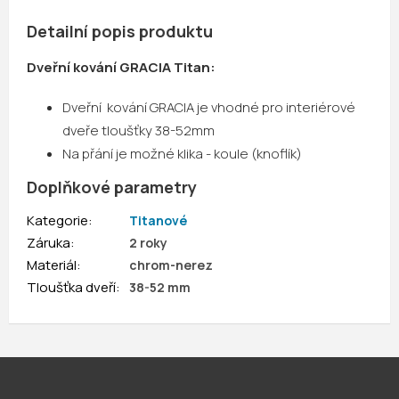
Detailní popis produktu
Dveřní kování GRACIA Titan:
Dveřní kování GRACIA je vhodné pro interiérové
dveře tloušťky 38-52mm
Na přání je možné klika - koule (knoflík)
Doplňkové parametry
Kategorie
:
Titanové
Záruka
:
2 roky
Materiál
:
chrom-nerez
Tloušťka dveří
:
38-52 mm