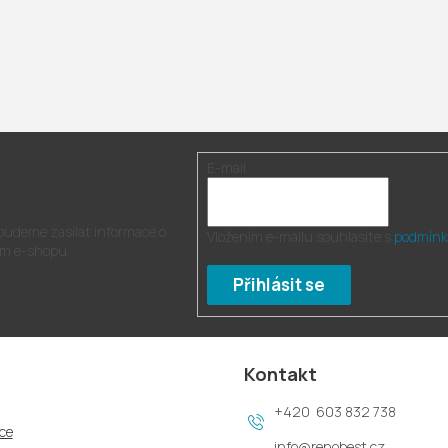
E-mail
r
 budeme zasílat informace o
Vložením e-mailu souhlasíte s
podmínk
m e-shopu.
Přihlásit se
Kontakt
603 832 738
ce
info
@
renobest.cz