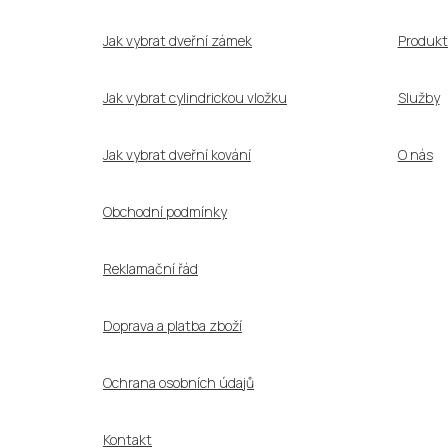
t
í
Jak vybrat dveřní zámek
Produkt
Jak vybrat cylindrickou vložku
Služby
Jak vybrat dveřní kování
O nás
Obchodní podmínky
Reklamační řád
Doprava a platba zboží
Ochrana osobních údajů
Kontakt