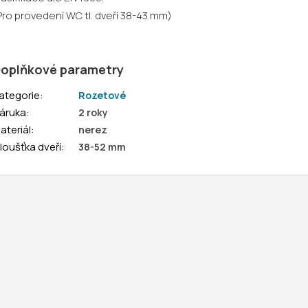
Pro provedení WC tl. dveří 38-43 mm)
oplňkové parametry
ategorie
:
Rozetové
áruka
:
2 roky
ateriál
:
nerez
loušťka dveří
:
38-52 mm