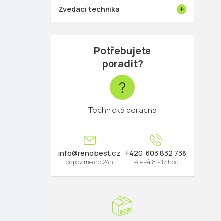
Zvedací technika
Potřebujete
poradit?
?
Technická poradna
info
@
renobest.cz
603 832 738