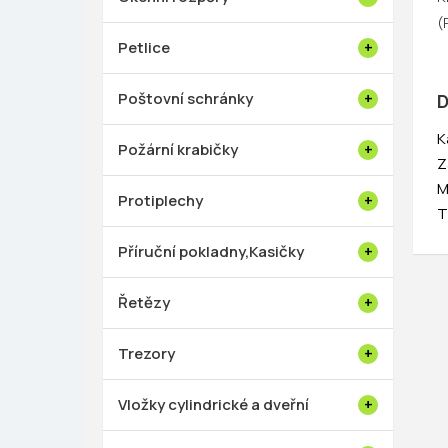
(
Petlice
Poštovní schránky
D
K
Požární krabičky
Z
M
Protiplechy
T
Příruční pokladny,Kasičky
Řetězy
Trezory
Vložky cylindrické a dveřní