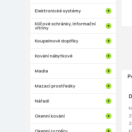
p
a
Elektronické systémy
n
e
Klíčové schránky, Informační
vitríny
l
Koupelnové doplňky
Kování nábytkové
Madla
P
Mazací prostředky
D
Nářadí
K
Z
Okenní kování
Z
Okenní rozpěry
K