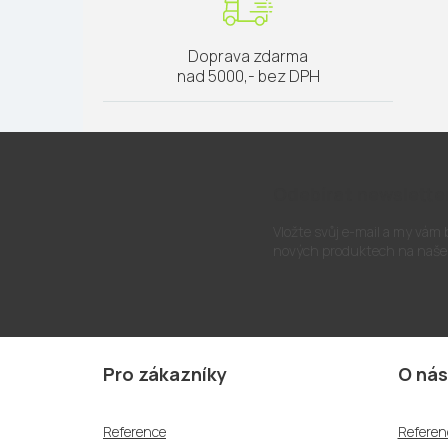
Doprava zdarma
nad 5000,- bez DPH
Odebírat newslette
Vložte svůj e-mail a my vám
nových produktech na naše
Z
á
Pro zákazníky
O nás
p
a
Reference
Referen