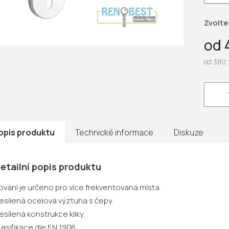
hvězdič
Zvolte
od
od
380,
Měrná
cena:
opis produktu
Technické informace
Diskuze
etailní popis produktu
ování je určeno pro více frekventovaná místa.
esílená ocelová výztuha s čepy.
esílená konstrukce kliky.
lasifikace dle EN 1906.