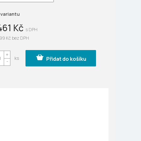
ek.
 variantu
461 Kč
99 Kč
bez DPH
Přidat do košíku