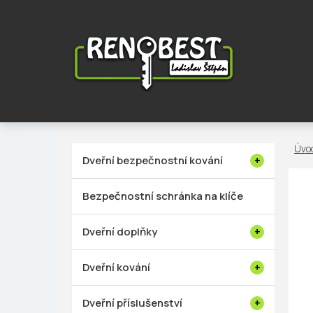
Přejít
na
obsah
P
Dveřní bezpečnostní kování
o
s
Bezpečnostní schránka na klíče
t
r
Dveřní doplňky
a
n
Dveřní kování
n
í
Dveřní příslušenství