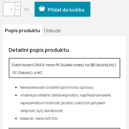
cena:
Přidat do košíku
Popis produktu
Diskuze
Detailní popis produktu
Dveřní kování CINA R nerez PK (kulatá rozeta) na BB (dozický klíč)
,PZ (Fab klíč), a WC
Nerezové kování s kvalitní povrchovou úpravou
vhodné pro středně zátěžové prostory, například kanceláře,
reprezentativní místnosti, prostory s běžným pohybem
veřejnosti, byty, domácnosti.
Materiál : nerez AISI 304