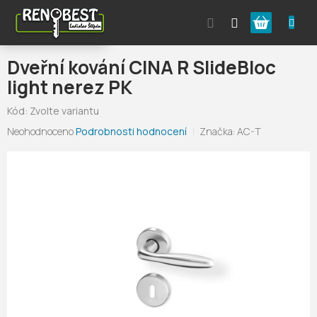
Přejít
Nákupní
na
obsah
košík
Dveřní kování CINA R SlideBloc
light nerez PK
Kód:
Zvolte variantu
Průměrné
Neohodnoceno
Podrobnosti hodnocení
Značka:
AC-T
hodnocení
produktu
je
0,0
z
5
hvězdiček.