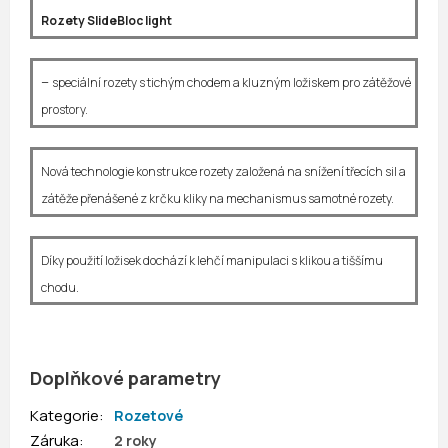
Rozety SlideBloc light
–
speciální rozety s tichým chodem a kluzným ložiskem pro zátěžové
prostory.
Nová technologie konstrukce rozety založená na snížení třecích sil a
zátěže přenášené z krčku kliky na mechanismus samotné rozety.
Díky použití ložisek dochází k lehčí manipulaci s klikou a tiššímu
chodu.
Doplňkové parametry
Kategorie
:
Rozetové
Záruka
:
2 roky