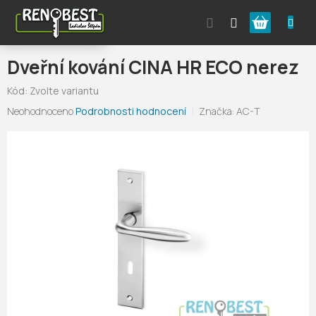
Přejít
Nákupní
na
obsah
košík
Dveřní kování CINA HR ECO nerez
Kód:
Zvolte variantu
Průměrné
Neohodnoceno
Podrobnosti hodnocení
Značka:
AC-T
hodnocení
produktu
je
0,0
z
5
hvězdiček.