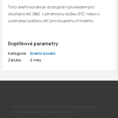
Toto dveřní kování je dostupné v provedení pro
obyčejný klíč (BB), cylindrickou vložku (PZ), nebo s
uzamykací páčkou WC pro koupelnu či toaletu.
Doplňkové parametry
Kategorie
:
Dveřní kování
Záruka
:
2 roky
Odebírat newsletter
Vložte svůj e-mail a my vám budeme zasílat informace o
nových produktech na našem e-shopu.