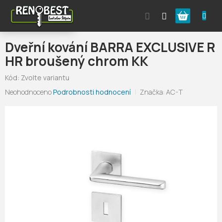
Přejít
Nákupní
na
obsah
košík
Dveřní kování BARRA EXCLUSIVE R
HR broušený chrom KK
Kód:
Zvolte variantu
Průměrné
Neohodnoceno
Podrobnosti hodnocení
Značka:
AC-T
hodnocení
produktu
je
0,0
z
5
hvězdiček.