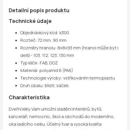
Detailní popis produktu
Technické údaje
Objednávkový kód: k300
Rozteč: 72 mm, 90 mm
Rozměry hranolu: 8x8x93 mm (hranol může být i
delší - 103, 112, 123, 130 mm
Typ klíče: FAB, DOZ
Materiál: polyamid 6 (PA6)
Technologie výroby: vstřikováním termoplastu
Druh obalu: blistr, sáček
Charakteristika
Dveřní kliky Vám umožní sladění interiérů, bytů,
kanceláří, nemocnic, škol a obchodů do moderního,
oka ladícího celku. Účelný tvar a vysoká kvalita