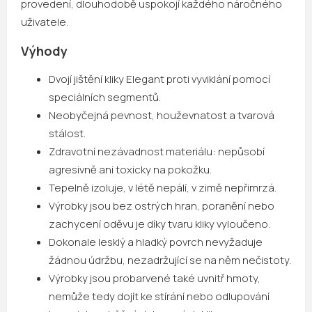
provedení, dlouhodobě uspokojí každého náročného
uživatele.
Výhody
Dvojí jištění kliky Elegant proti vyviklání pomocí
speciálních segmentů.
Neobyčejná pevnost, houževnatost a tvarová
stálost.
Zdravotní nezávadnost materiálu: nepůsobí
agresivně ani toxicky na pokožku.
Tepelně izoluje, v létě nepálí, v zimě nepřimrzá.
Výrobky jsou bez ostrých hran, poranění nebo
zachycení oděvu je díky tvaru kliky vyloučeno.
Dokonale lesklý a hladký povrch nevyžaduje
žádnou údržbu, nezadržující se na něm nečistoty.
Výrobky jsou probarvené také uvnitř hmoty,
nemůže tedy dojít ke stírání nebo odlupování