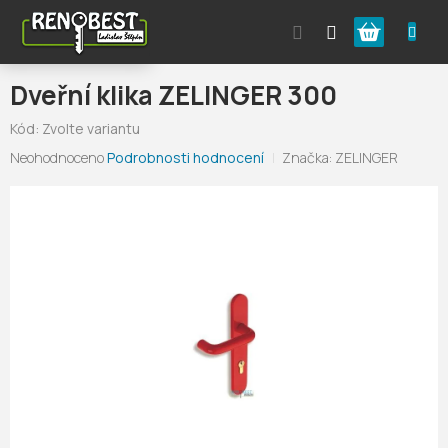
Přejít
Nákupní
na
obsah
košík
Dveřní klika ZELINGER 300
Kód:
Zvolte variantu
Průměrné
Neohodnoceno
Podrobnosti hodnocení
Značka:
ZELINGER
hodnocení
produktu
je
0,0
z
5
hvězdiček.