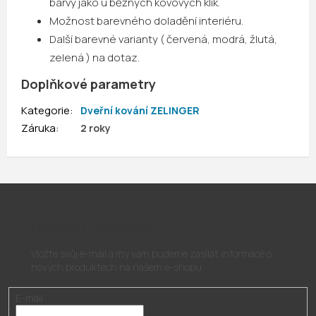
barvy jako u běžných kovových klik.
Možnost barevného doladění interiéru.
Další barevné varianty ( červená, modrá, žlutá,
zelená ) na dotaz.
Doplňkové parametry
Kategorie
:
Dveřní kování ZELINGER
Záruka
:
2 roky
Odebírat newsletter
Vložte svůj e-mail a my vám budeme zasílat informace o
nových produktech na našem e-shopu.
E-mail