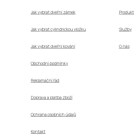
t
í
Jak vybrat dveřní zámek
Produkt
Jak vybrat cylindrickou vložku
Služby
Jak vybrat dveřní kování
O nás
Obchodní podmínky
Reklamační řád
Doprava a platba zboží
Ochrana osobních údajů
Kontakt