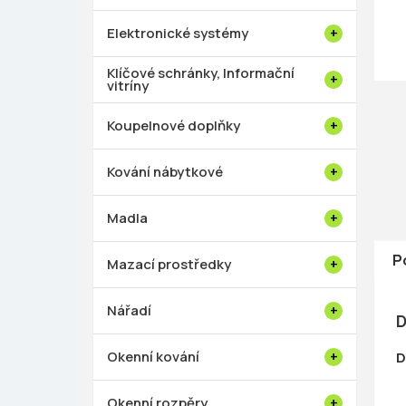
p
a
Elektronické systémy
n
e
Klíčové schránky, Informační
vitríny
l
Koupelnové doplňky
Kování nábytkové
Madla
P
Mazací prostředky
Nářadí
D
Okenní kování
D
Okenní rozpěry