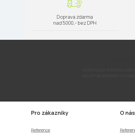
Doprava zdarma
nad 5000,- bez DPH
Odebírat newslette
Vložte svůj e-mail a my vám
nových produktech na naše
Z
á
Pro zákazníky
O nás
p
a
Reference
Referen