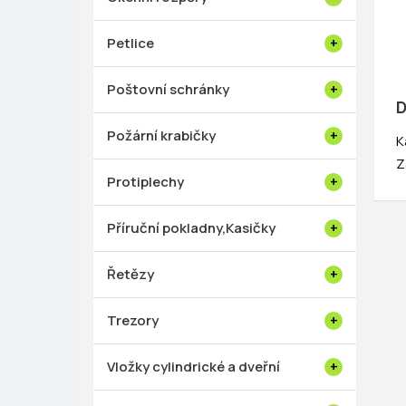
Petlice
Poštovní schránky
D
Požární krabičky
K
Z
Protiplechy
Příruční pokladny,Kasičky
Řetězy
Trezory
Vložky cylindrické a dveřní