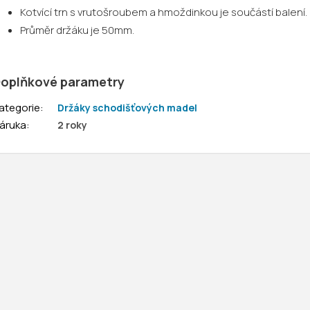
Kotvící trn s vrutošroubem a hmoždinkou je součástí balení.
Průměr držáku je 50mm.
oplňkové parametry
ategorie
:
Držáky schodišťových madel
áruka
:
2 roky