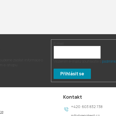
E-mail
r
 budeme zasílat informace o
Vložením e-mailu souhlasíte s
podmínk
m e-shopu.
Přihlásit se
Kontakt
603 832 738
ce
info
@
renobest.cz