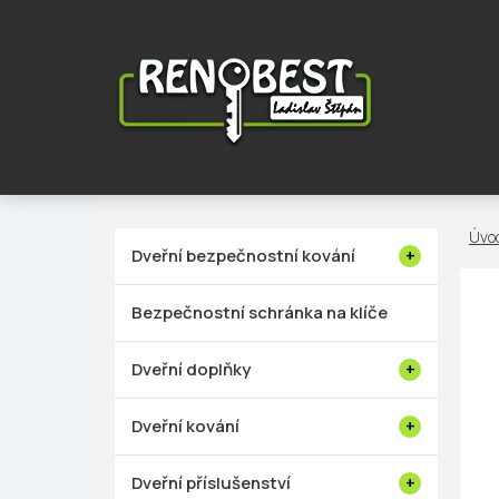
Přejít
na
obsah
P
Dveřní bezpečnostní kování
o
s
Bezpečnostní schránka na klíče
t
r
Dveřní doplňky
a
n
Dveřní kování
n
í
Dveřní příslušenství