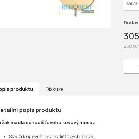
5
hvězdič
Dodáv
305
252,07
Měrná
cena:
opis produktu
Diskuze
etailní popis produktu
ržák madla schodišťového kovový mosaz
Slouží k upevnění schodišťových madel.