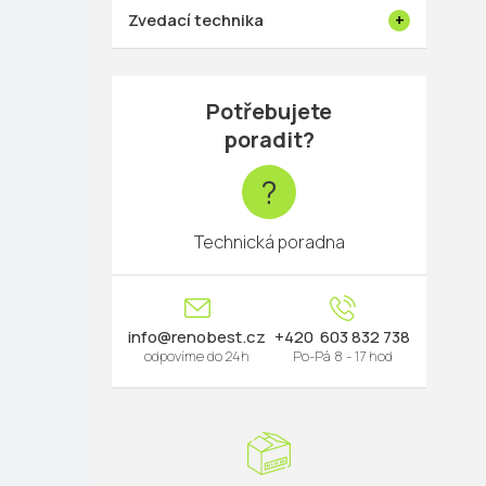
Zvedací technika
Potřebujete
poradit?
?
Technická poradna
info
@
renobest.cz
603 832 738