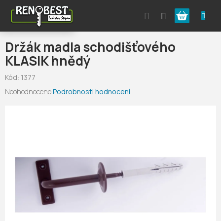
Přejít
Nákupní
na
obsah
košík
Držák madla schodišťového
KLASIK hnědý
Kód:
1377
Průměrné
Neohodnoceno
Podrobnosti hodnocení
hodnocení
produktu
je
0,0
z
5
hvězdiček.