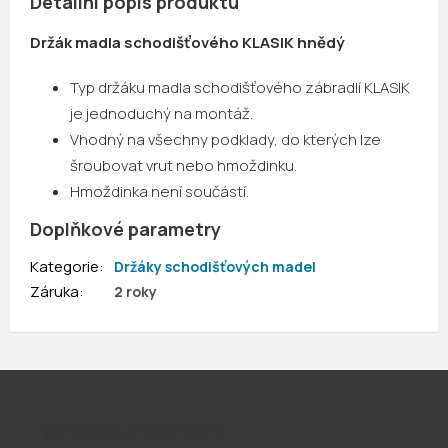
Detailní popis produktu
Držák madla schodišťového KLASIK hnědý
Typ držáku madla schodišťového zábradlí KLASIK
je jednoduchý na montáž.
Vhodný na všechny podklady, do kterých lze
šroubovat vrut nebo hmoždinku.
Hmoždinka není součástí.
Doplňkové parametry
Kategorie
:
Držáky schodišťových madel
Záruka
:
2 roky
Odebírat newsletter