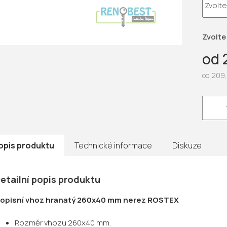
5
hvězdič
Zvolte
od
od
209,
Měrná
cena:
opis produktu
Technické informace
Diskuze
etailní popis produktu
opisní vhoz hranatý 260x40 mm nerez ROSTEX
Rozměr vhozu 260x40 mm.