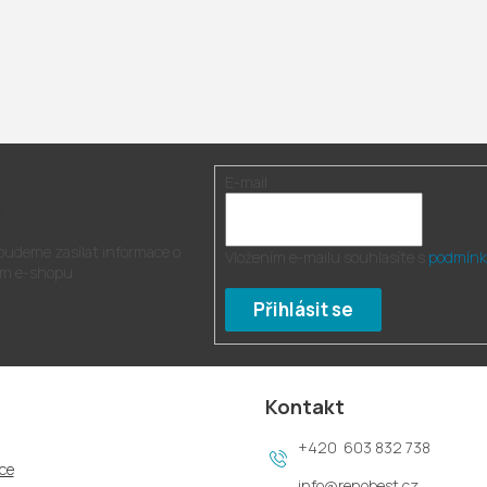
E-mail
r
 budeme zasílat informace o
Vložením e-mailu souhlasíte s
podmínk
m e-shopu.
Přihlásit se
Kontakt
603 832 738
ce
info
@
renobest.cz