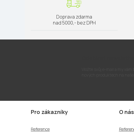
Doprava zdarma
nad 5000,- bez DPH
Odebírat newslette
Vložte svůj e-mail a my vám
nových produktech na naše
Z
á
Pro zákazníky
O nás
p
a
Reference
Referen