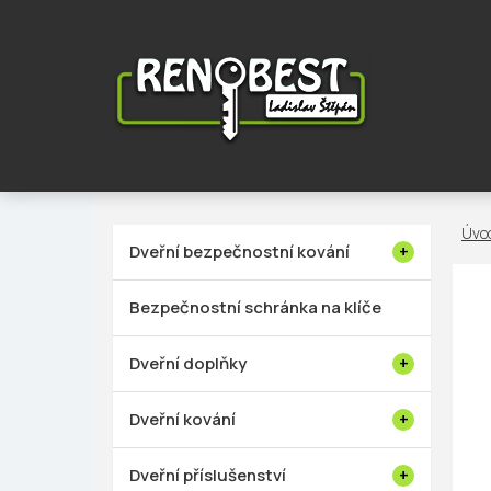
Přejít
na
obsah
P
Dveřní bezpečnostní kování
o
s
Bezpečnostní schránka na klíče
t
r
Dveřní doplňky
a
n
Dveřní kování
n
í
Dveřní příslušenství