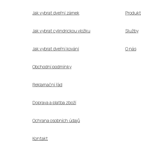
t
í
Jak vybrat dveřní zámek
Produkt
Jak vybrat cylindrickou vložku
Služby
Jak vybrat dveřní kování
O nás
Obchodní podmínky
Reklamační řád
Doprava a platba zboží
Ochrana osobních údajů
Kontakt