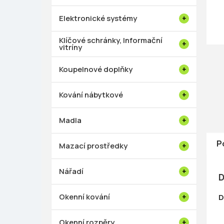
p
a
Elektronické systémy
n
e
Klíčové schránky, Informační
vitríny
l
Koupelnové doplňky
Kování nábytkové
Madla
P
Mazací prostředky
Nářadí
D
Okenní kování
D
Okenní rozpěry