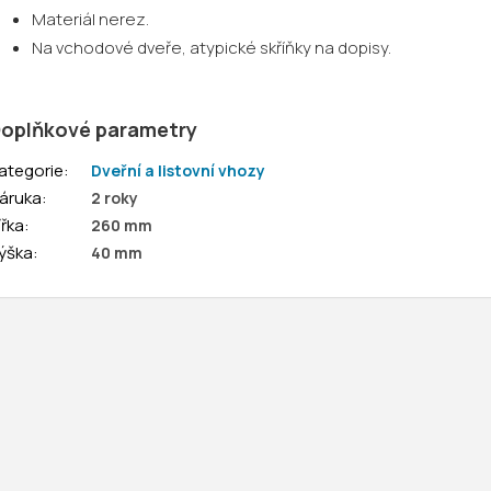
Materiál nerez.
Na vchodové dveře, atypické skříňky na dopisy.
oplňkové parametry
ategorie
:
Dveřní a listovní vhozy
áruka
:
2 roky
ířka
:
260 mm
ýška
:
40 mm