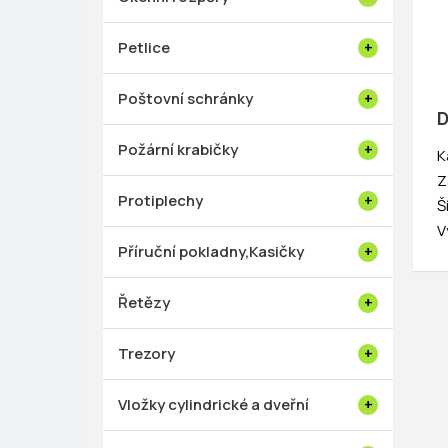
Petlice
Poštovní schránky
D
Požární krabičky
K
Z
Protiplechy
Š
V
Příruční pokladny,Kasičky
Řetězy
Trezory
Vložky cylindrické a dveřní