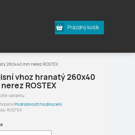
Nákupní
Prázdný košík
košík
natý 260x40 mm nerez ROSTEX
isní vhoz hranatý 260x40
nerez ROSTEX
olte variantu
né
noceno
Podrobnosti hodnocení
ení
ka:
ROSTEX
tu
ta