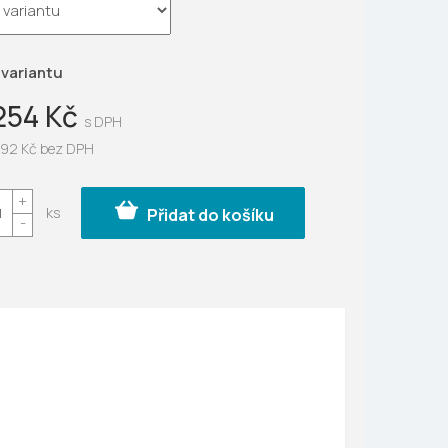
ek.
 variantu
254 Kč
92 Kč
bez DPH
Přidat do košíku