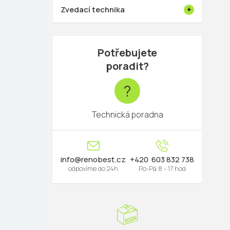
Zvedací technika
Potřebujete
poradit?
?
Technická poradna
info
@
renobest.cz
603 832 738