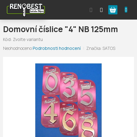
Přejít
Nákupní
na
obsah
košík
Domovní číslice "4" NB 125mm
Kód:
Zvolte variantu
Průměrné
Neohodnoceno
Podrobnosti hodnocení
Značka:
SATOS
hodnocení
produktu
je
0,0
z
5
hvězdiček.