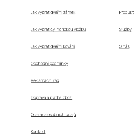
t
í
Jak vybrat dveřní zámek
Produkt
Jak vybrat cylindrickou vložku
Služby
Jak vybrat dveřní kování
O nás
Obchodní podmínky
Reklamační řád
Doprava a platba zboží
Ochrana osobních údajů
Kontakt