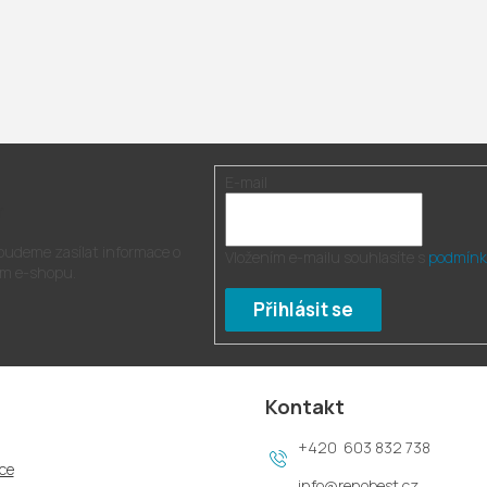
E-mail
r
 budeme zasílat informace o
Vložením e-mailu souhlasíte s
podmínk
m e-shopu.
Přihlásit se
Kontakt
603 832 738
ce
info
@
renobest.cz