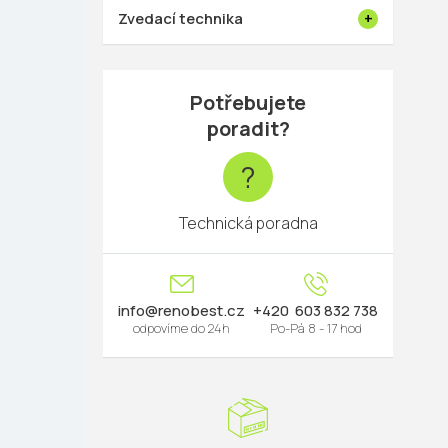
Zvedací technika
Potřebujete
poradit?
?
Technická poradna
info
@
renobest.cz
603 832 738