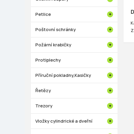
D
Petlice
K
Poštovní schránky
Z
Požární krabičky
Protiplechy
Příruční pokladny,Kasičky
Řetězy
Trezory
Vložky cylindrické a dveřní