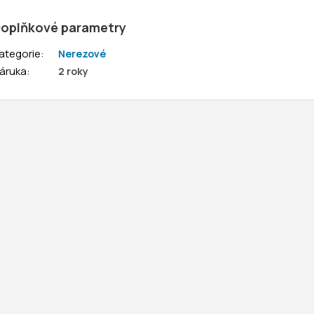
oplňkové parametry
ategorie
:
Nerezové
áruka
:
2 roky