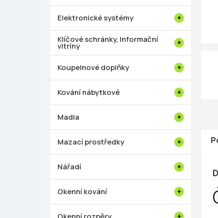
p
a
Elektronické systémy
n
e
Klíčové schránky, Informační
vitríny
l
Koupelnové doplňky
Kování nábytkové
Madla
P
Mazací prostředky
Nářadí
D
Okenní kování
Okenní rozpěry