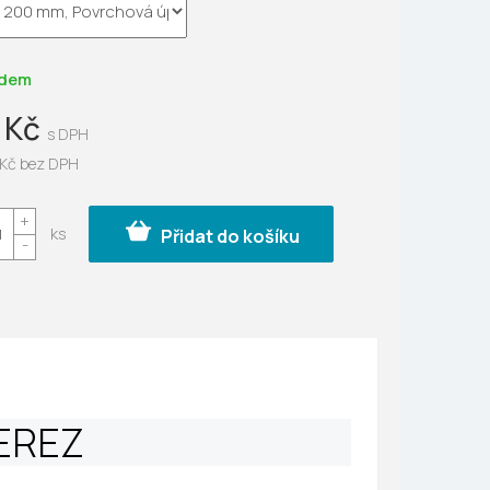
ek.
adem
 Kč
 Kč bez DPH
Přidat do košíku
NEREZ