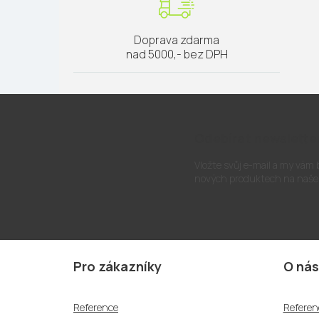
Doprava zdarma
nad 5000,- bez DPH
Odebírat newslette
Vložte svůj e-mail a my vám
nových produktech na naše
Z
á
Pro zákazníky
O nás
p
a
Reference
Referen