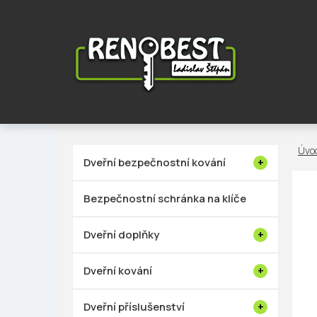
Přejít
na
obsah
P
Dveřní bezpečnostní kování
o
s
Bezpečnostní schránka na klíče
t
r
Dveřní doplňky
a
n
Dveřní kování
n
í
Dveřní příslušenství