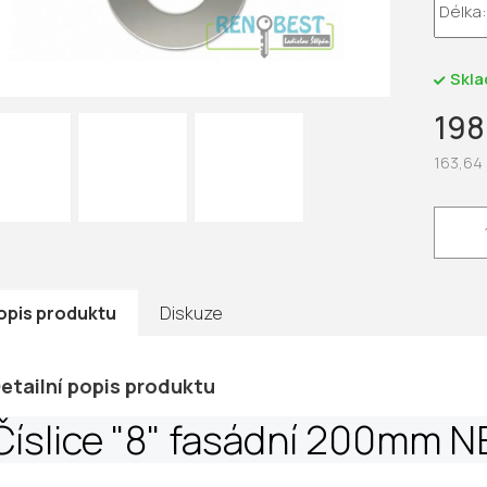
5
hvězdič
Skl
198
163,64
Měrná
cena:
opis produktu
Diskuze
etailní popis produktu
Číslice "8" fasádní 200mm 